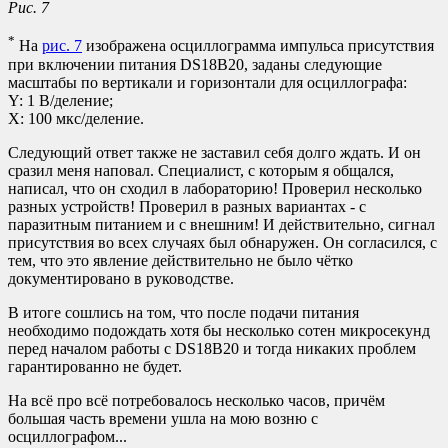
Рис. 7
*
На
рис. 7
изображена осциллограмма импульса присутствия
при включении питания DS18B20, заданы следующие
масштабы по вертикали и горизонтали для осциллографа:
Y: 1 В/деление;
X: 100 мкс/деление.
Следующий ответ также не заставил себя долго ждать. И он
сразил меня наповал. Специалист, с которым я общался,
написал, что он сходил в лабораторию! Проверил несколько
разных устройств! Проверил в разных вариантах - с
паразитным питанием и с внешним! И действительно, сигнал
присутствия во всех случаях был обнаружен. Он согласился, с
тем, что это явление действительно не было чётко
документировано в руководстве.
В итоге сошлись на том, что после подачи питания
необходимо подождать хотя бы несколько сотен микросекунд
перед началом работы с DS18B20 и тогда никаких проблем
гарантированно не будет.
На всё про всё потребовалось несколько часов, причём
большая часть времени ушла на мою возню с
осциллографом...