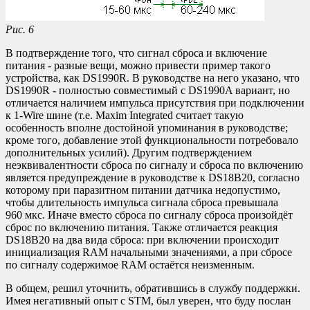
Рис. 6
В подтверждение того, что сигнал сброса и включение
питания - разные вещи, можно привести пример такого
устройства, как DS1990R. В руководстве на него указано, что
DS1990R - полностью совместимый с DS1990A вариант, но
отличается наличием импульса присутствия при подключении
к 1-Wire шине (т.е. Maxim Integrated считает такую
особенность вполне достойной упоминания в руководстве;
кроме того, добавление этой функциональности потребовало
дополнительных усилий). Другим подтверждением
неэквивалентности сброса по сигналу и сброса по включению
является предупреждение в руководстве к DS18B20, согласно
которому при паразитном питании датчика недопустимо,
чтобы длительность импульса сигнала сброса превышала
960 мкс. Иначе вместо сброса по сигналу сброса произойдёт
сброс по включению питания. Также отличается реакция
DS18B20 на два вида сброса: при включении происходит
инициализация RAM начальными значениями, а при сбросе
по сигналу содержимое RAM остаётся неизменным.
В общем, решил уточнить, обратившись в службу поддержки.
Имея негативный опыт с STM, был уверен, что буду послан