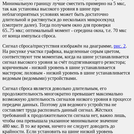
Минимальную границу лучше сместить примерно на 5 мкс,
так как установка высокого уровня в шине при
неблагоприятных условиях может быть достаточно
длительной и растянуться до нескольких микросекунд
(смотрите далее). Тогда получаем окно для проверки
65..75 мкс; оптимальный момент - середина окна, т.е. 70 мкс
от конца импульса сброса.
Сигнал сброса/присутствия изображён на диаграмме,
рис. 2
.
На рисунке участки графика, выделенные серым цветом,
соответствуют тем моментам, когда на шине устанавливается
сигнал высокого уровня за счёт подтягивающего резистора;
коричневым - низкий уровень в шине устанавливается
мастером; лиловым - низкий уровень в шине устанавливается
ведомым (ведомыми) устройствами.
Сигнал сброса является довольно длительным, его
продолжительность многократно превышает максимально
возможную длительность сигналов низкого уровня в процессе
передачи данных. Поэтому для ведомого устройства не
составляет труда распознать данный сигнал. Жёстких
требований к продолжительности сигнала нет, важно лишь,
чтобы она превышала указанное минимальное значение
480 мкс. В то же время, ничего не следует доводить до
крайности. Если установить на шине низкий уровень