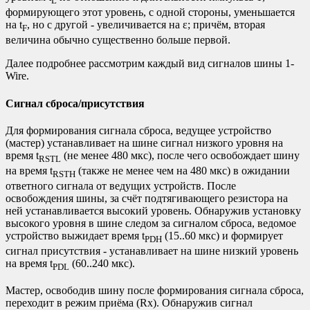
L
формирующего этот уровень, с одной стороны, уменьшается
на t
, но с другой - увеличивается на ε; причём, вторая
F
величина обычно существенно больше первой.
Далее подробнее рассмотрим каждый вид сигналов шины 1-
Wire.
Сигнал сброса/присутствия
Для формирования сигнала сброса, ведущее устройство
(мастер) устанавливает на шине сигнал низкого уровня на
время t
(не менее 480 мкс), после чего освобождает шину
RSTL
на время t
(также не менее чем на 480 мкс) в ожидании
RSTH
ответного сигнала от ведущих устройств. После
освобождения шины, за счёт подтягивающего резистора на
ней устанавливается высокий уровень. Обнаружив установку
высокого уровня в шине следом за сигналом сброса, ведомое
устройство выжидает время t
(15..60 мкс) и формирует
PDH
сигнал присутствия - устанавливает на шине низкий уровень
на время t
(60..240 мкс).
PDL
Мастер, освободив шину после формирования сигнала сброса,
переходит в режим приёма (Rx). Обнаружив сигнал