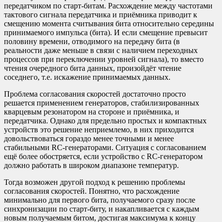
передатчиком по старт-битам. Расхождение между частотами
тактового сигнала передатчика и приёмника приводит к
смещению момента считывания бита относительно середины
принимаемого импульса (бита). И если смещение превысит
половину времени, отводимого на передачу бита (в
реальности даже меньше в связи с наличием переходных
процессов при переключении уровней сигнала), то вместо
чтения очередного бита данных, произойдёт чтение
соседнего, т.е. искажение принимаемых данных.
Проблема согласования скоростей достаточно просто
решается применением генераторов, стабилизированных
кварцевым резонатором на стороне и приёмника, и
передатчика. Однако для предельно простых и компактных
устройств это решение неприемлемо, в них приходится
довольствоваться гораздо менее точными и менее
стабильными RC-генераторами. Ситуация с согласованием
ещё более обостряется, если устройство с RC-генератором
должно работать в широком диапазоне температур.
Тогда возможен другой подход к решению проблемы
согласования скоростей. Понятно, что расхождение
минимально для первого бита, получаемого сразу после
синхронизации по старт-биту, и накапливается с каждым
новым получаемым битом, достигая максимума к концу