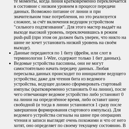
те моменты, когда линия кратковременно переключается
в состояние с низким уровнем в процессе передачи
данных. Возможно питание от линии и при
значительном токе потребления, но это реализуется
сложнее, за счёт включения ведущим устройством
"сильного подтягивания". Для этого мастер выдаёт на
выходе высокий уровень, переключившись в режим
push-pull (при этом он должен быть уверен, что никто на
шине не хочет установить низкий уровень на своём
выходе).
Данные передаются по 1 биту (фрейм, или слот в
терминологии 1-Wire, содержит только 1 бит данных).
Ведомые устройства пассивны, они не могут
самостоятельно начать передачу данных. Любая
пересылка данных происходит по инициативе ведущего
устройства; даже для чтения бита из ведомого
устройства, ведущее должно сформировать стартовый
импульс (кратковременно установить 0 на линии), после
чего отвечающее ведомое устройство либо установит 0
на линии на определённое время, либо оставит шину
свободной (и тогда в линии установится 1 сразу после
завершения формирования стартового импульса). Для
ведомого устройства сигналы на шине при операциях
чтения и записи выглядят очень похожими и что от него
хотят, оно определяет по своему текущему состоянию. В