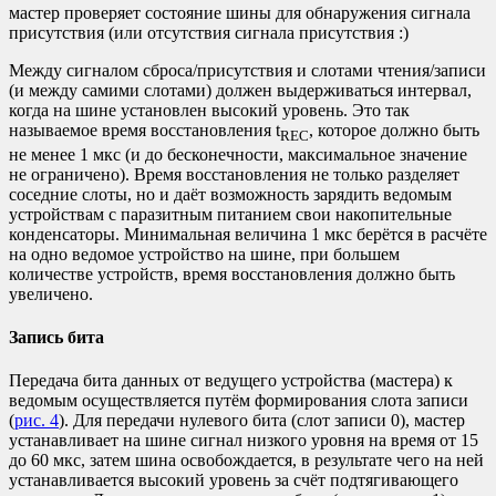
мастер проверяет состояние шины для обнаружения сигнала
присутствия (или отсутствия сигнала присутствия :)
Между сигналом сброса/присутствия и слотами чтения/записи
(и между самими слотами) должен выдерживаться интервал,
когда на шине установлен высокий уровень. Это так
называемое время восстановления t
, которое должно быть
REC
не менее 1 мкс (и до бесконечности, максимальное значение
не ограничено). Время восстановления не только разделяет
соседние слоты, но и даёт возможность зарядить ведомым
устройствам с паразитным питанием свои накопительные
конденсаторы. Минимальная величина 1 мкс берётся в расчёте
на одно ведомое устройство на шине, при большем
количестве устройств, время восстановления должно быть
увеличено.
Запись бита
Передача бита данных от ведущего устройства (мастера) к
ведомым осуществляется путём формирования слота записи
(
рис. 4
). Для передачи нулевого бита (слот записи 0), мастер
устанавливает на шине сигнал низкого уровня на время от 15
до 60 мкс, затем шина освобождается, в результате чего на ней
устанавливается высокий уровень за счёт подтягивающего