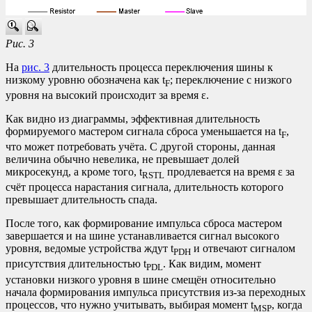
Рис. 3
На
рис. 3
длительность процесса переключения шины к
низкому уровню обозначена как t
; переключение с низкого
F
уровня на высокий происходит за время ε.
Как видно из диаграммы, эффективная длительность
формируемого мастером сигнала сброса уменьшается на t
,
F
что может потребовать учёта. С другой стороны, данная
величина обычно невелика, не превышает долей
микросекунд, а кроме того, t
продлевается на время ε за
RSTL
счёт процесса нарастания сигнала, длительность которого
превышает длительность спада.
После того, как формирование импульса сброса мастером
завершается и на шине устанавливается сигнал высокого
уровня, ведомые устройства ждут t
и отвечают сигналом
PDH
присутствия длительностью t
. Как видим, момент
PDL
установки низкого уровня в шине смещён относительно
начала формирования импульса присутствия из-за переходных
процессов, что нужно учитывать, выбирая момент t
, когда
MSP