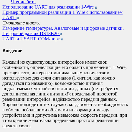
Чтение бита
Использование UART для реализации 1-Wire
Пример программной реализации 1-Wire с использованием
UART
Смотрите также
Измерение температуры. Аналоговые и цифровые датчики.
Цифровой датчик DS18B20
UART и USART. COM-порт
Введение
Каждый из существующих интерфейсов имеет свои
особенности, определяющие его область применения. 1-Wire,
прежде всего, интересен минимальным количеством
используемых для связи сигналов (1 сигнал, как можно
догадаться по названию); возможностью питания
подключаемых устройств от линии данных (не требуется
дополнительная линия питания!); предельной простотой
реализации интерфейса; надёжностью передачи данных.
Хорошо подходит в тех случаях, когда имеется необходимость
в обмене небольшими объёмами информации между
устройствами и допустима невысокая скорость передачи, при
этом крайне желательна предельная простота реализации
средств связи.