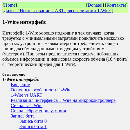
[
Home
]
[
Donate!
] [
Контакты
]
[Далее: "Использование UART для реализации 1-Wire"]
1-Wire интерфейс
Интерфейс 1-Wire хорошо подходит в тех случаях, когда
требуется с минимальными затратами подключить несколько
простых устройств с малым энергопотреблением к общей
шине для обмена данными с ведущим устройством
(мастером). При этом предполагается передача небольших
объёмов информации и невысокая скорость обмена (16.4 кбит/
с - теоретический предел для 1-Wire).
Оглавление
1-Wire интерфейс
Введение
Основные особенности 1-Wire
1-Wire vs UART
Реализация интерфейса 1-Wire на микроконтроллере
Сигналы 1-Wire
Сигнал сброса/присутствия
Запись бита
Запись бита 0
Запись бита 1