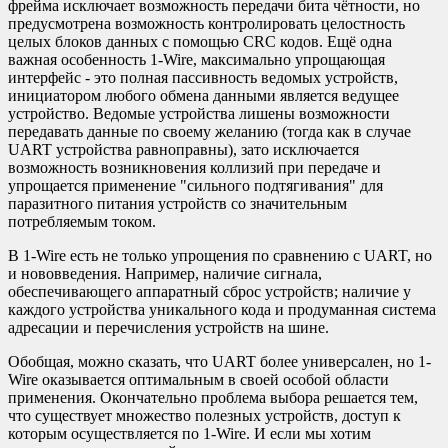
фрейма исключает возможность передачи бита чётности, но
предусмотрена возможность контролировать целостность
целых блоков данных с помощью CRC кодов. Ещё одна
важная особенность 1-Wire, максимально упрощающая
интерфейс - это полная пассивность ведомых устройств,
инициатором любого обмена данными является ведущее
устройство. Ведомые устройства лишены возможности
передавать данные по своему желанию (тогда как в случае
UART устройства равноправны), зато исключается
возможность возникновения коллизий при передаче и
упрощается применение "сильного подтягивания" для
паразитного питания устройств со значительным
потребляемым током.
В 1-Wire есть не только упрощения по сравнению с UART, но
и нововведения. Например, наличие сигнала,
обеспечивающего аппаратный сброс устройств; наличие у
каждого устройства уникального кода и продуманная система
адресации и перечисления устройств на шине.
Обобщая, можно сказать, что UART более универсален, но 1-
Wire оказывается оптимальным в своей особой области
применения. Окончательно проблема выбора решается тем,
что существует множество полезных устройств, доступ к
которым осуществляется по 1-Wire. И если мы хотим