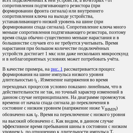
всех подключённых к ней устройств, а во-вторых - от
сопротивления подтягивающего резистора (при
формировании фронта сигнала) или внутреннего
сопротивления ключа на выходе устройства,
устанавливающего низкий уровень на шине (при
формировании спада сигнала). Сопротивление ключа много
меньше сопротивления подтягивающего резистора, поэтому
время спада обычно существенно меньше нарастания и в
большинстве случаев его не требуется учитывать. Время
нарастания при большом количестве подключённых
устройств достигает 1 мкс или даже нескольких микросекунд
и в неблагоприятных условиях может потребовать учёта.
В качестве примера, на
рис. 1
рассматривается процесс
формирования на шине импульса низкого уровня
длительностью t
. Изменение напряжения во время
L
переходных процессов условно показано линейным, что в
действительности не так, но точный характер изменений в
данном случае непринципиален. На диаграмме промежуток
времени от начала спада сигнала до переключения в
состояние с низким уровнем (напряжение ниже V
)
IHMIN
обозначено как t
. Время на переключение с низкого уровня
F
на высокий обозначено ε. Как видим, в данном случае
эффективное время пребывания шины в состоянии с низким
уровнем t
по отношению к длительности импульса T,