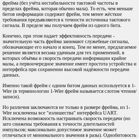
фрейма (без учёта нестабильности тактовой частоты в
пределах фрейма, которая обычно мала). То есть, чем меньше
битов информации содержит фрейм, тем менее жёсткие
требования предъявляются к точности источника тактового
сигнала. В пределе мы получаем фрейм из одного бита.
Конечно, при этом падает эффективность передачи -
значительную часть фрейма занимают служебные сигналы,
обозначающие его начало и конец. Тем не менее, предлагаемое
решение является весьма удачным для тех применений, в
которых объёмы и скорость передачи информации крайне
малы, а первоочередное значение имеет простота устройства и
интерфейса при сохранении высокой надёжности передачи
данных.
Именно такой фрейм с одним битом данных используется в 1-
Wire (в терминологии 1-Wire фрейм называется слотом чтения/
записи).
Но различия заключаются не только в размере фрейма, из 1-
Wire исключены все "излишества" интерфейса UART.
Исключена возможность настраивать скорость передачи (но
зато снижены требования к точности длительностей
импульсов; максимально допустимое значение может
отличаться от минимального значения в разы). Однобитовость