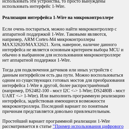
использовать эти устройства, то просто вынуждены
использовать интерфейс 1-Wire.
Реализация интерфейса 1-Wire на микроконтроллере
Если очень постараться, можно найти микроконтроллер с
аппаратной поддержкой 1-Wire. Таковыми являются,
например, ARM Cortex-M4 микроконтроллеры
MAX32620/MAX32621. Хотя, наверное, наличие данного
интерфейса не является основным критерием выбора MCU и
обычно в выбранном для использования микроконтроллере
нет аппаратной поддержки 1-Wire.
Тогда для подключения датчиков или иных устройств с
данным интерфейсом есть два пути. Можно воспользоваться
одним из существующих готовых мостов для преобразования
интерфейса 1-Wire в другой, более распространённый
(например, DS2482-100 - мост I2C <-> 1-Wire; DS2480B - мост
UART <-> 1-Wire). Или выполнить программную реализацию
интерфейса, задействовав имеющиеся возможности
микроконтроллера. Последний вариант по понятным
причинам представляется довольно привлекательным.
Простейший вариант программной реализации 1-Wire
рассматривается в статье
"Пример использования цифрового