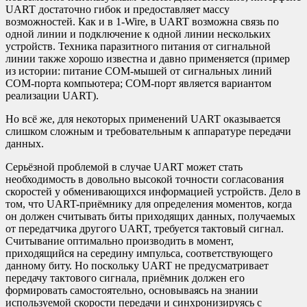
UART достаточно гибок и предоставляет массу
возможностей. Как и в 1-Wire, в UART возможна связь по
одной линии и подключение к одной линии нескольких
устройств. Техника паразитного питания от сигнальной
линии также хорошо известна и давно применяется (пример
из истории: питание COM-мышей от сигнальных линий
COM-порта компьютера; COM-порт является вариантом
реализации UART).
Но всё же, для некоторых применений UART оказывается
слишком сложным и требовательным к аппаратуре передачи
данных.
Серьёзной проблемой в случае UART может стать
необходимость в довольно высокой точности согласования
скоростей у обменивающихся информацией устройств. Дело в
том, что UART-приёмнику для определения моментов, когда
он должен считывать биты приходящих данных, получаемых
от передатчика другого UART, требуется тактовый сигнал.
Считывание оптимально производить в момент,
приходящийся на середину импульса, соответствующего
данному биту. Но поскольку UART не предусматривает
передачу тактового сигнала, приёмник должен его
формировать самостоятельно, основываясь на знании
используемой скорости передачи и синхронизируясь с