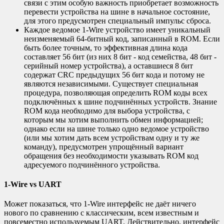
связи с этим особую важность приобретает возможность
перевести устройства на шине в начальное состояние,
для этого предусмотрен специальный импульс сброса.
Каждое ведомое 1-Wire устройство имеет уникальный
неизменяемый 64-битный код, записанный в ROM. Если
быть более точным, то эффективная длина кода
составляет 56 бит (из них 8 бит - код семейства, 48 бит -
серийный номер устройства), а оставшиеся 8 бит
содержат CRC предыдущих 56 бит кода и потому не
являются независимыми. Существует специальная
процедура, позволяющая определить ROM коды всех
подключённых к шине подчинённых устройств. Знание
ROM кода необходимо для выбора устройства, с
которым мы хотим выполнить обмен информацией;
однако если на шине только одно ведомое устройство
(или мы хотим дать всем устройствам одну и ту же
команду), предусмотрен упрощённый вариант
обращения без необходимости указывать ROM код
адресуемого подчинённого устройства.
1-Wire vs UART
Может показаться, что 1-Wire интерфейс не даёт ничего
нового по сравнению с классическим, всем известным и
повсеместно используемым UART. Действительно, интерфейс