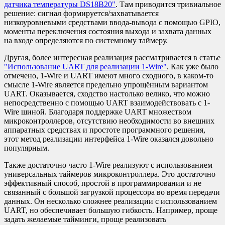
датчика температуры DS18B20"
. Там приводится тривиальное
решение: сигнал формируется/захватывается
низкоуровневыми средствами ввода-вывода с помощью GPIO,
моменты переключения состояния выхода и захвата данных
на входе определяются по системному таймеру.
Другая, более интересная реализация рассматривается в статье
"Использование UART для реализации 1-Wire"
. Как уже было
отмечено, 1-Wire и UART имеют много сходного, в каком-то
смысле 1-Wire является предельно упрощённым вариантом
UART. Оказывается, сходство настолько велико, что можно
непосредственно с помощью UART взаимодействовать с 1-
Wire шиной. Благодаря поддержке UART множеством
микроконтроллеров, отсутствию необходимости во внешних
аппаратных средствах и простоте программного решения,
этот метод реализации интерфейса 1-Wire оказался довольно
популярным.
Также достаточно часто 1-Wire реализуют с использованием
универсальных таймеров микроконтроллера. Это достаточно
эффективный способ, простой в программировании и не
связанный с большой загрузкой процессора во время передачи
данных. Он несколько сложнее реализации с использованием
UART, но обеспечивает большую гибкость. Например, проще
задать желаемые тайминги, проще реализовать