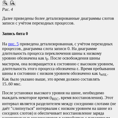
Рис. 4
Далее приведены более детализированные диаграммы слотов
записи с учётом переходных процессов.
Запись бита 0
На
рис. 5
приведена детализированная, с учётом переходных
процессов, диаграмма слота записи 0. На диаграмме
длительность процесса переключения шины к низкому
уровню обозначена как t
. После освобождения шины
F
мастером, она возвращается к состоянию с высоким уровнем,
длительность этого процесса обозначена ε. Время пребывания
шины в состоянии с низким уровнем обозначено как t
.
W0L
Как было указано выше, это время должно составлять
15..60 мкс.
После установки высокого уровня на шине, необходимо
выждать некоторое время (t
, время восстановления). Этот
REC
интервал является разделителем между соседними слотами (не
даёт "слипнуться" интервалам с низким уровнем на шине из
соседних слотов) и обеспечивает восстановление заряда
накопительных конденсаторов в устройствах с паразитным