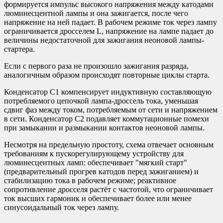
формируется импульс высокого напряжения между катодами
люминесцентной лампы и она зажигается, после чего
напряжение на ней падает. В рабочем режиме ток через лампу
ограничивается дросселем L, напряжение на лампе падает до
величины недостаточной для зажигания неоновой лампы-
стартера.
Если с первого раза не произошло зажигания разряда,
аналогичным образом происходят повторные циклы старта.
Конденсатор C1 компенсирует индуктивную составляющую
потребляемого цепочкой лампа-дроссель тока, уменьшая
сдвиг фаз между током, потребляемым от сети и напряжением
в сети. Конденсатор C2 подавляет коммутационные помехи
при замыкании и размыкании контактов неоновой лампы.
Несмотря на предельную простоту, схема отвечает основным
требованиям к пускорегулирующему устройству для
люминесцентных ламп: обеспечивает "мягкий старт"
(предварительный прогрев катодов перед зажиганием) и
стабилизацию тока в рабочем режиме; реактивное
сопротивление дросселя растёт с частотой, что ограничивает
ток высших гармоник и обеспечивает более или менее
синусоидальный ток через лампу.