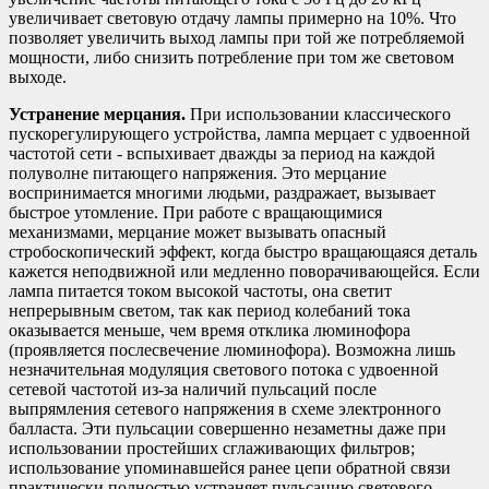
увеличивает световую отдачу лампы примерно на 10%. Что
позволяет увеличить выход лампы при той же потребляемой
мощности, либо снизить потребление при том же световом
выходе.
Устранение мерцания.
При использовании классического
пускорегулирующего устройства, лампа мерцает с удвоенной
частотой сети - вспыхивает дважды за период на каждой
полуволне питающего напряжения. Это мерцание
воспринимается многими людьми, раздражает, вызывает
быстрое утомление. При работе с вращающимися
механизмами, мерцание может вызывать опасный
стробоскопический эффект, когда быстро вращающаяся деталь
кажется неподвижной или медленно поворачивающейся. Если
лампа питается током высокой частоты, она светит
непрерывным светом, так как период колебаний тока
оказывается меньше, чем время отклика люминофора
(проявляется послесвечение люминофора). Возможна лишь
незначительная модуляция светового потока с удвоенной
сетевой частотой из-за наличий пульсаций после
выпрямления сетевого напряжения в схеме электронного
балласта. Эти пульсации совершенно незаметны даже при
использовании простейших сглаживающих фильтров;
использование упоминавшейся ранее цепи обратной связи
практически полностью устраняет пульсацию светового