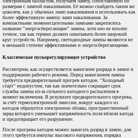
электронным балластом, получаем лампу, сопоставимую по
размерам с лампой накаливания. Её можно снабдить таким же
цоколем, как у обычных ламп накаливания и использовать как
более эффективную замену ламп накаливания. За
компактными люминесцентными лампами закрепилось
название "энергосберегающие" лампы, хотя оно не вполне
точное, так как термин должен охватывать более широкий
круг устройств. Например, светодиодные лампы являются не
в меньшей степени эффективными и энергосберегающими.
Классическое пускорегулирующее устройство
Рассмотрим, как осуществляется зажигание разряда в лампе и
поддержание рабочего режима. Перед зажиганием лампы
требуется предварительный прогрев катодов. "Холодный
старт" недопустим, так как значительно сокращает срок
службы лампы из-за сильного катодного распыления в
момент включения. В результате предварительного прогрева,
за счёт термоэлектронной эмиссии, вокруг каждого из
катодов образуется электронное облако, пространственный
заряд которого уменьшает напряжённость поля вблизи катода
и предотвращает его разрушение.
После прогрева катодов можно зажигать разряд в лампе, для
этого требуется импульс высокого напряжения, порядка