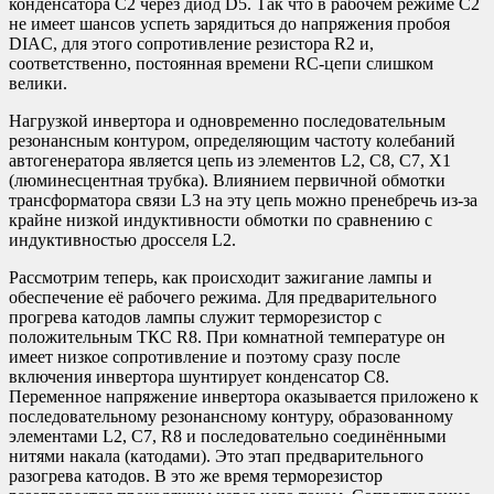
конденсатора C2 через диод D5. Так что в рабочем режиме C2
не имеет шансов успеть зарядиться до напряжения пробоя
DIAC, для этого сопротивление резистора R2 и,
соответственно, постоянная времени RC-цепи слишком
велики.
Нагрузкой инвертора и одновременно последовательным
резонансным контуром, определяющим частоту колебаний
автогенератора является цепь из элементов L2, C8, C7, X1
(люминесцентная трубка). Влиянием первичной обмотки
трансформатора связи L3 на эту цепь можно пренебречь из-за
крайне низкой индуктивности обмотки по сравнению с
индуктивностью дросселя L2.
Рассмотрим теперь, как происходит зажигание лампы и
обеспечение её рабочего режима. Для предварительного
прогрева катодов лампы служит терморезистор с
положительным ТКС R8. При комнатной температуре он
имеет низкое сопротивление и поэтому сразу после
включения инвертора шунтирует конденсатор C8.
Переменное напряжение инвертора оказывается приложено к
последовательному резонансному контуру, образованному
элементами L2, C7, R8 и последовательно соединёнными
нитями накала (катодами). Это этап предварительного
разогрева катодов. В это же время терморезистор