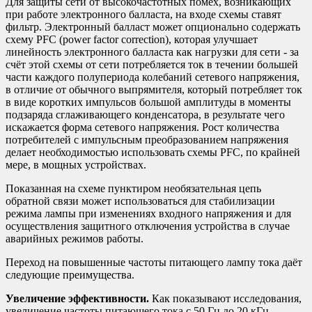
Для защиты сети от высокочастотных помех, возникающих
при работе электронного балласта, на входе схемы ставят
фильтр. Электронный балласт может опционально содержать
схему PFC (power factor correction), которая улучшает
линейность электронного балласта как нагрузки для сети - за
счёт этой схемы от сети потребляется ток в течении большей
части каждого полупериода колебаний сетевого напряжения,
в отличие от обычного выпрямителя, который потребляет ток
в виде коротких импульсов большой амплитуды в моменты
подзаряда сглаживающего конденсатора, в результате чего
искажается форма сетевого напряжения. Рост количества
потребителей с импульсным преобразованием напряжения
делает необходимостью использовать схемы PFC, по крайней
мере, в мощных устройствах.
Показанная на схеме пунктиром необязательная цепь
обратной связи может использоваться для стабилизации
режима лампы при изменениях входного напряжения и для
осуществления защитного отключения устройства в случае
аварийных режимов работы.
Переход на повышенные частоты питающего лампу тока даёт
следующие преимущества.
Увеличение эффективности.
Как показывают исследования,
увеличение частоты питающего тока с 50 Гц до 20 кГц