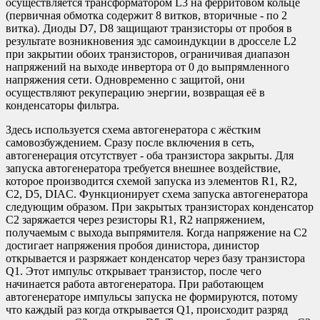
осуществляется трансформатором L3 на ферритовом кольце
(первичная обмотка содержит 8 витков, вторичные - по 2
витка). Диоды D7, D8 защищают транзисторы от пробоя в
результате возникновения эдс самоиндукции в дросселе L2
при закрытии обоих транзисторов, ограничивая диапазон
напряжений на выходе инвертора от 0 до выпрямленного
напряжения сети. Одновременно с защитой, они
осуществляют рекуперацию энергии, возвращая её в
конденсаторы фильтра.
Здесь используется схема автогенератора с жёстким
самовозбуждением. Сразу после включения в сеть,
автогенерация отсутствует - оба транзистора закрыты. Для
запуска автогенератора требуется внешнее воздействие,
которое производится схемой запуска из элементов R1, R2,
C2, D5, DIAC. Функционирует схема запуска автогенератора
следующим образом. При закрытых транзисторах конденсатор
C2 заряжается через резисторы R1, R2 напряжением,
получаемым с выхода выпрямителя. Когда напряжение на C2
достигает напряжения пробоя динистора, динистор
открывается и разряжает конденсатор через базу транзистора
Q1. Этот импульс открывает транзистор, после чего
начинается работа автогенератора. При работающем
автогенераторе импульсы запуска не формируются, потому
что каждый раз когда открывается Q1, происходит разряд