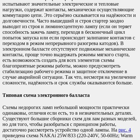
испытывают значительные электрические и тепловые
нагрузки, содержат контакты, механически осуществляющие
коммутацию цепи. Это серьёзно сказывается на надёжности и
долговечности. Часто вышедший и строя стартер заодно
выводит из строя и люминесцентную лампу (если он теряет
способность зажечь лампу, переходя в бесконечный цикл
попыток запуска или если происходит залипание контактов с
переходом в режим непрерывного разогрева катодов). В
электронном балласте отсутствуют подвижные механические
контакты, проще точно выдержать режимы мягкого старта,
есть возможность создать для всех элементов схемы
благоприятные режимы работы, можно предусмотреть
стабилизацию рабочего режима и защитное отключение в
случае аварийной ситуации. Так что, несмотря на увеличение
сложности, надёжность и срок службы оказываются больше.
Типовая схема электронного балласта
Схемы недорогих ламп небольшой мощности практически
одинаковы, отличия если есть, то в незначительных деталях.
Существуют большие сборники схем для лам разных моделей,
но для того, чтобы разобраться с принципом работы,
достаточно рассмотреть устройство одной лампы. На
рис. 4
приведена схема NAKAi 25W/833 (220-240V, 50-60Hz; Warm