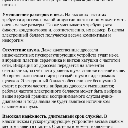
потока.
Уменьшение размеров и веса.
На высоких частотах
требуется дроссель с малой индуктивностью и он может иметь
очень малые размеры. Также уменьшается требующаяся
ёмкость конденсаторов и, соответственно, их размер. В целом
электронный балласт получается весьма компактным и
недорогим.
Отсутствие шума.
Даже качественные дроссели
низкочастотных пускорегулирующих устройств гудят из-за
вибрации пластин сердечника и витков катушки с частотой
сети. Вибрация от дросселя передаётся на элементы
светильника, за счёт чего уровень шума становится ещё выше.
Во время включения стартер создаёт шум в виде громких
щелчков. Электронный балласт обеспечивает бесшумный
старт; с ростом частоты вибрация дросселя уменьшается;
рабочая частота электронного балласта может быть выбрана
выше верхней границы воспринимаемого слухом аудио-
диапазона и тогда лампа не будет являться источником
слышимого шума.
Высокая надёжность, длительный срок службы.
В
классическом пускорегулирующем устройстве весьма слабым
местом является стартер. Стартеры в момент включения