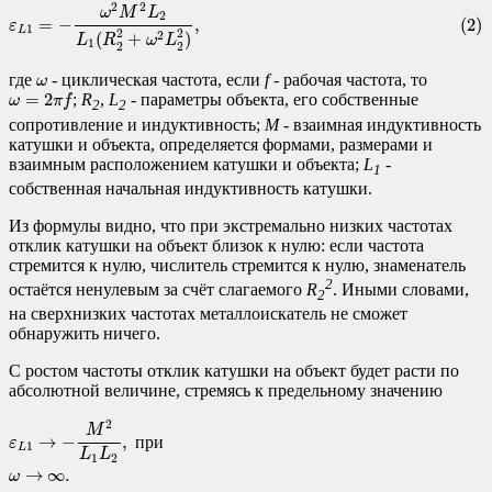
(2)
ε
L
1
=
−
ω
2
M
2
L
2
L
1
(
R
2
2
+
ω
2
L
2
2
)
,
2
2
ω
M
L
2
(2)
=
−
,
ε
1
L
2
2
(
+
)
2
L
R
ω
L
1
2
2
ω
где
- циклическая частота, если
f
- рабочая частота, то
ω
ω
=
2
π
f
=
2
;
R
,
L
- параметры объекта, его собственные
ω
π
f
2
2
сопротивление и индуктивность;
M
- взаимная индуктивность
катушки и объекта, определяется формами, размерами и
взаимным расположением катушки и объекта;
L
-
1
собственная начальная индуктивность катушки.
Из формулы видно, что при экстремально низких частотах
отклик катушки на объект близок к нулю: если частота
стремится к нулю, числитель стремится к нулю, знаменатель
2
остаётся ненулевым за счёт слагаемого
R
. Иными словами,
2
на сверхнизких частотах металлоискатель не сможет
обнаружить ничего.
С ростом частоты отклик катушки на объект будет расти по
абсолютной величине, стремясь к предельному значению
ε
L
1
→
−
M
2
L
1
L
2
,
при
ω
→
∞
.
2
M
→
−
,
п
р
и
ε
1
L
L
L
1
2
→
∞
.
ω