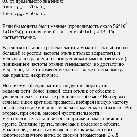
0.8 от предельного значения:
5 коп.:
f
= 20 кГц;
min
1 коп.:
f
= 56 кГц.
min
6
Если бы монеты были медные (проводимость около
56*10
1/(Ом*м)), то получили бы значения 4.6 кГц и 13 кГц
соответственно.
В действительности рабочая частота может быть выбрана и
большей (с ростом частоты отклик только возрастает), и
меньшей по сравнению с рекомендованными значениями (с
понижением частоты отклик уменьшается, но достаточно
медленно, так что изменение частоты даже в несколько раз,
как правило, некритично).
Но почему рабочую частоту следует выбирать, по
возможности, более низкой, если отклик от объекта с
увеличением частоты всё равно не ослабевает? Во-первых,
если мы ищем крупные предметы, выбирая низкую частоту,
ослабляем помехи в виде сигнала от маленьких объектов. Во-
вторых, при очень высокой чувствительности,
металлоискатель становится восприимчивым к влиянию
грунта. Влияние грунта, также как и полезного объекта,
можно представить как воздействие эквивалентного
короткозамкнутого витка со своими параметрами
L
, R
.
2
2