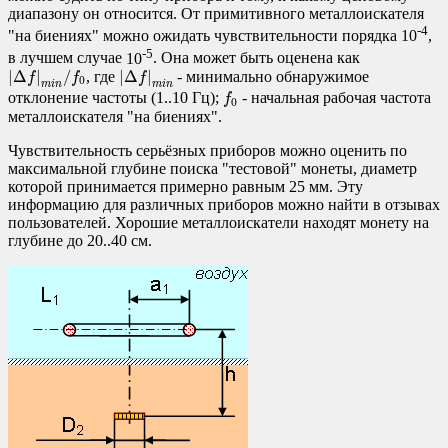
диапазону он относится. От примитивного металлоискателя
-4
"на биениях" можно ожидать чувствительности порядка
10
,
-5
в лучшем случае
10
. Она может быть оценена как
|
Δ
f
|
m
i
n
/
f
0
|
Δ
f
|
m
i
n
|
Δ
|
/
|
Δ
|
, где
- минимально обнаружимое
f
f
f
0
m
i
n
m
i
n
f
0
отклонение частоты (1..10 Гц);
- начальная рабочая частота
f
0
металлоискателя "на биениях".
Чувствительность серьёзных приборов можно оценить по
максимальной глубине поиска "тестовой" монеты, диаметр
которой принимается примерно равным 25 мм. Эту
информацию для различных приборов можно найти в отзывах
пользователей. Хорошие металлоискатели находят монету на
глубине до 20..40 см.