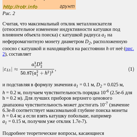
Рис. 2
Считая, что максимальный отклик металлоискателя
(относительное изменение индуктивности катушки под
влиянием объекта поиска) с катушкой радиуса
a
на
1
неферромагнитную монету диаметром
D
, расположенную
2
соосно с катушкой и находящейся на расстоянии
h
от неё (
рис.
2
), составляет
(1)
|
ε
L
1
|
≈
a
1
3
D
2
3
50.87
(
a
1
2
+
h
2
)
3
,
3
3
a
D
1
2
(1)
|
|
≈
,
ε
1
L
2
50.87
(
+
)
2
3
a
h
1
и подставляя в формулу значения
a
= 0.1 м,
D
= 0.025 м,
1
2
-6
h
= 0.2 м, получаем чувствительность порядка
10
(2.5e-6 для
h = 0.2 м). Для лучших приборов верхнего ценового
-7
диапазона чувствительность может достигать
10
(значение
6.3e-8 соответствует максимальной глубине поиска монеты
h
= 0.4 м; а если взять катушку побольше, например
a
= 0.15 м, получим уже отклик 1.7e-7).
1
Подробнее теоретические вопросы, касающиеся