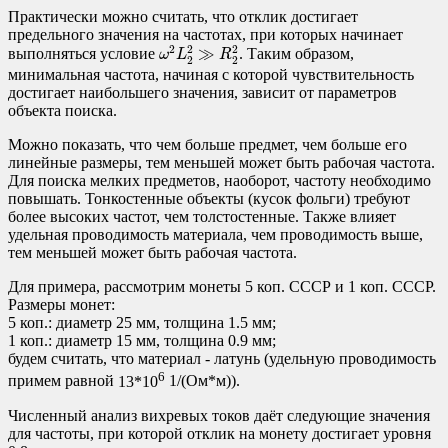
Практически можно считать, что отклик достигает
предельного значения на частотах, при которых начинает
ω
2
L
2
2
≫
R
2
2
2
2
2
≫
выполняться условие
. Таким образом,
ω
L
R
2
2
минимальная частота, начиная с которой чувствительность
достигает наибольшего значения, зависит от параметров
объекта поиска.
Можно показать, что чем больше предмет, чем больше его
линейные размеры, тем меньшей может быть рабочая частота.
Для поиска мелких предметов, наоборот, частоту необходимо
повышать. Тонкостенные объекты (кусок фольги) требуют
более высоких частот, чем толстостенные. Также влияет
удельная проводимость материала, чем проводимость выше,
тем меньшей может быть рабочая частота.
Для примера, рассмотрим монеты 5 коп. СССР и 1 коп. СССР.
Размеры монет:
5 коп.: диаметр 25 мм, толщина 1.5 мм;
1 коп.: диаметр 15 мм, толщина 0.9 мм;
будем считать, что материал - латунь (удельную проводимость
6
примем равной
13*10
1/(Ом*м)).
Численный анализ вихревых токов даёт следующие значения
для частоты, при которой отклик на монету достигает уровня