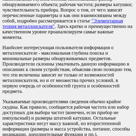
обнаруживаемого объекта; рабочая частота; размеры катушки;
чувствительность прибора. Вопрос о том, от чего зависят
перечисленные параметры и как они взаимосвязаны между
собой, подробно рассматривается в статье
"Элементарная
теория металлоискателя"
. Здесь кратко и преимущественно на
качественном уровне проанализируем самые важные
моменты.
Наиболее интересующая пользователя информация о
металлоискателе - максимальная глубина поиска и
минимальные размеры обнаруживаемых предметов.
Производители склонны умалчивать данную информацию в
описаниях к своим устройствам, объясняя свою позицию тем,
что эти величины зависят не только от возможностей
металлоискателя, но и от множества прочих условий, в
первую очередь от особенностей грунта и особенностей
предмета.
Указываемые производителями сведения обычно крайне
скудны. Как правило, сообщается рабочая частота или набор
доступных для выбора частот (конечно, если прибор не
импульсный) и размеры штатной катушки. Остальные
характеристики несут массу важной, но второстепенной
информации (размеры и масса устройства, питание, способы
индикации, дополнительные функции и пр.).