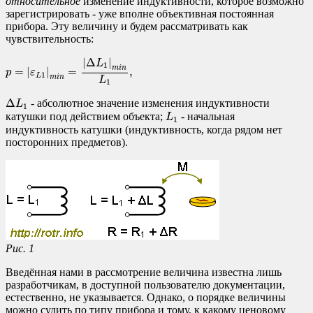
относительное
изменение индуктивности, которое возможно
зарегистрировать - уже вполне объективная постоянная
прибора. Эту величину и будем рассматривать как
чувствительность:
p
=
|
ε
L
1
|
m
i
n
=
|
Δ
L
1
|
m
i
n
L
1
,
|
Δ
|
L
1
m
i
n
=
|
|
=
,
p
ε
1
L
m
i
n
L
1
Δ
L
1
Δ
- абсолютное значение изменения индуктивности
L
1
L
1
катушки под действием объекта;
- начальная
L
1
индуктивность катушки (индуктивность, когда рядом нет
посторонних предметов).
Рис. 1
Введённая нами в рассмотрение величина известна лишь
разработчикам, в доступной пользователю документации,
естественно, не указывается. Однако, о порядке величины
можно судить по типу прибора и тому, к какому ценовому