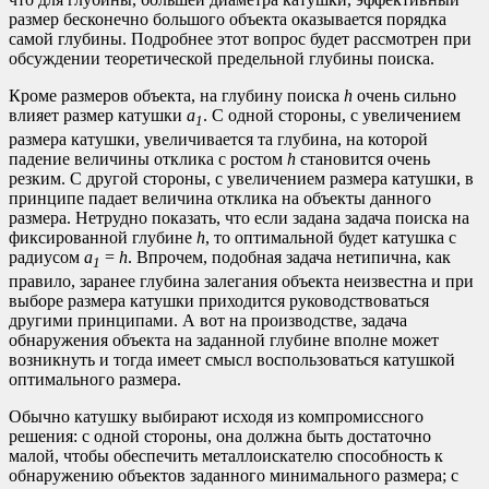
размер бесконечно большого объекта оказывается порядка
самой глубины. Подробнее этот вопрос будет рассмотрен при
обсуждении теоретической предельной глубины поиска.
Кроме размеров объекта, на глубину поиска
h
очень сильно
влияет размер катушки
a
. С одной стороны, с увеличением
1
размера катушки, увеличивается та глубина, на которой
падение величины отклика с ростом
h
становится очень
резким. С другой стороны, с увеличением размера катушки, в
принципе падает величина отклика на объекты данного
размера. Нетрудно показать, что если задана задача поиска на
фиксированной глубине
h
, то оптимальной будет катушка с
радиусом
a
=
h
. Впрочем, подобная задача нетипична, как
1
правило, заранее глубина залегания объекта неизвестна и при
выборе размера катушки приходится руководствоваться
другими принципами. А вот на производстве, задача
обнаружения объекта на заданной глубине вполне может
возникнуть и тогда имеет смысл воспользоваться катушкой
оптимального размера.
Обычно катушку выбирают исходя из компромиссного
решения: с одной стороны, она должна быть достаточно
малой, чтобы обеспечить металлоискателю способность к
обнаружению объектов заданного минимального размера; с