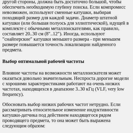
другой стороны, должна быть достаточно большой, чтобы
обеспечить необходимую глубину поиска. Если компромисс
невозможен, используют сменные катушки, выбирая
походящий размер для каждой задачи. Диаметр штатной
катушки (или большая полуось для эллиптической), идущей в
комплекте с обычными металлоискателями, как правило,
составляет 20..30 см (8"..12"). Иногда, используют
"снайперские" катушки меньшего размера - при меньшем
размере повышается точность локализации найденного
предмета.
Выбор оптимальной рабочей частоты
Влияние частоты на возможности металлоискателя может
оказаться довольно значительным. Неспроста дорогие модели
с хорошими характеристиками работают на очень низких
частотах, находящихся в диапазоне 3..30 кГц (VLF, very low
frequency).
Обосновать выбор низких рабочих частот нетрудно. Если
рассматривать относительное изменение индуктивности
катушки-датчика под действием находящегося рядом
проводящего предмета, то она может быть выражена
следующим образом: