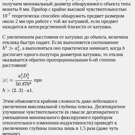
получаем минимальный диаметр обнаружимого объекта типа
монеты 8 мм. Прибор с крайне высокой чувствительностью
-7
10
теоретически способен обнаружить предмет размером
около 2 мм при работе с той же катушкой, если предмет
находится в непосредственной близости от катушки.
С увеличением расстояния от катушки до объекта, величина
отклика быстро падает. Если выполняется соотношение
h
2
≫
a
1
2
,
2
2
≫
,
а выполняться оно практически начинает, когда
h
h
a
1
достигает одного-полутора диаметров катушки, то отклик
оказывается обратно пропорциональным 6-ой степени
расстояния!
|
ε
|
≈
a
1
3
D
2
3
50.87
h
6
при
h
>
(
2..3
)
⋅
a
1.
3
3
a
D
1
2
|
|
≈
п
р
и
ε
50.87
6
h
>
(
2..3
)
⋅
1.
h
a
Этим объясняется крайняя сложность даже небольшого
увеличения максимальной глубины поиска. Десятикратное
улучшение чувствительности (в смысле десятикратного
уменьшения минимального фиксируемого прибором
относительного изменения индуктивности) приведёт к
увеличению глубины поиска лишь в 1.5 раза (даже чуть
меньше).