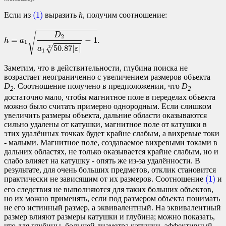
(1)
(1)
Если из
выразить
h
, получим соотношение:
h
=
a
1
D
2
a
1
50.87
|
ε
|
3
−
1
.
√
D
2
=
−
1
.
h
a
1
√
50.87
|
|
3
a
ε
1
Заметим, что в действительности, глубина поиска не
возрастает неограниченно с увеличением размеров объекта
D
. Соотношение получено в предположении, что
D
2
2
достаточно мало, чтобы магнитное поле в переделах объекта
можно было считать примерно однородным. Если слишком
увеличить размеры объекта, дальние области оказываются
сильно удалены от катушки, магнитное поле от катушки в
этих удалённых точках будет крайне слабым, а вихревые токи
- малыми. Магнитное поле, создаваемое вихревыми токами в
дальних областях, не только оказывается крайне слабым, но и
слабо влияет на катушку - опять же из-за удалённости. В
результате, для очень больших предметов, отклик становится
(1)
(1)
практически не зависящим от их размеров. Соотношение
и
его следствия не выполняются для таких больших объектов,
но их можно применять, если под размером объекта понимать
не его истинный размер, а эквивалентный. На эквивалентный
размер влияют размеры катушки и глубина; можно показать,
что для глубины, большей диаметра катушки, эффективный