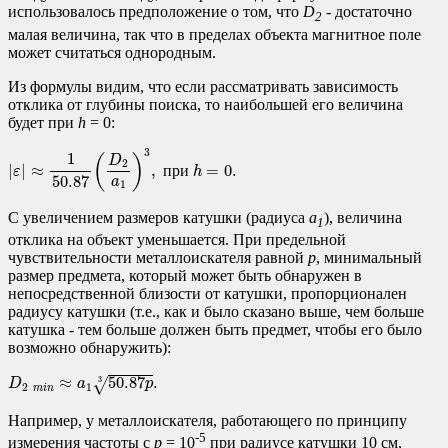
использовалось предположение о том, что
D
- достаточно
2
малая величина, так что в пределах объекта магнитное поле
может считаться однородным.
Из формулы видим, что если рассматривать зависимость
отклика от глубины поиска, то наибольшей его величина
будет при
h
= 0:
|
ε
|
≈
1
50.87
(
D
2
a
1
)
3
,
при
h
=
0.
3
1
(
)
D
2
|
|
≈
,
п
р
и
=
0.
ε
h
50.87
a
1
С увеличением размеров катушки (радиуса
a
), величина
1
отклика на объект уменьшается. При предельной
чувствительности металлоискателя равной
p
, минимальный
размер предмета, который может быть обнаружен в
непосредственной близости от катушки, пропорционален
радиусу катушки (т.е., как и было сказано выше, чем больше
катушка - тем больше должен быть предмет, чтобы его было
возможно обнаружить):
D
2
m
i
n
≈
a
1
50.87
p
3
.
≈
50.87
.
√
3
D
a
p
2
1
m
i
n
Например, у металлоискателя, работающего по принципу
-5
измерения частоты с
p
=
10
при радиусе катушки 10 см,