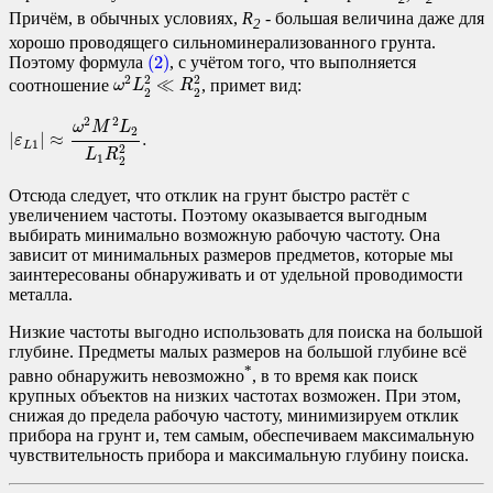
Причём, в обычных условиях,
R
- большая величина даже для
2
хорошо проводящего сильноминерализованного грунта.
(2)
(2)
Поэтому формула
, с учётом того, что выполняется
ω
2
L
2
2
≪
R
2
2
2
2
2
≪
соотношение
, примет вид:
ω
L
R
2
2
|
ε
L
1
|
≈
ω
2
M
2
L
2
L
1
R
2
2
.
2
2
ω
M
L
2
|
|
≈
.
ε
1
L
2
L
R
1
2
Отсюда следует, что отклик на грунт быстро растёт с
увеличением частоты. Поэтому оказывается выгодным
выбирать минимально возможную рабочую частоту. Она
зависит от минимальных размеров предметов, которые мы
заинтересованы обнаруживать и от удельной проводимости
металла.
Низкие частоты выгодно использовать для поиска на большой
глубине. Предметы малых размеров на большой глубине всё
*
равно обнаружить невозможно
, в то время как поиск
крупных объектов на низких частотах возможен. При этом,
снижая до предела рабочую частоту, минимизируем отклик
прибора на грунт и, тем самым, обеспечиваем максимальную
чувствительность прибора и максимальную глубину поиска.