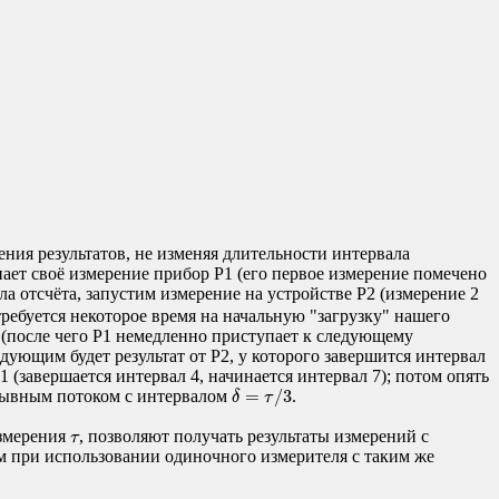
ния результатов, не изменяя длительности интервала
нает своё измерение прибор P1 (его первое измерение помечено
ла отсчёта, запустим измерение на устройстве P2 (измерение 2
требуется некоторое время на начальную "загрузку" нашего
т (после чего P1 немедленно приступает к следующему
едующим будет результат от P2, у которого завершится интервал
1 (завершается интервал 4, начинается интервал 7); потом опять
δ
=
τ
/
3
=
/
3
прерывным потоком с интервалом
.
δ
τ
τ
измерения
, позволяют получать результаты измерений с
τ
м при использовании одиночного измерителя с таким же