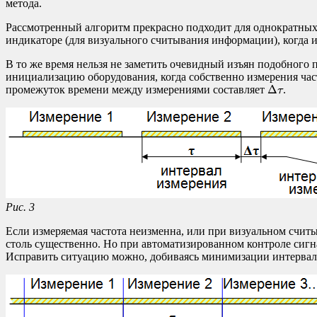
метода.
Рассмотренный алгоритм прекрасно подходит для однократных 
индикаторе (для визуального считывания информации), когда 
В то же время нельзя не заметить очевидный изъян подобного 
инициализацию оборудования, когда собственно измерения час
Δ
τ
Δ
промежуток времени между измерениями составляет
.
τ
Рис. 3
Если измеряемая частота неизменна, или при визуальном считы
столь существенно. Но при автоматизированном контроле сигн
Исправить ситуацию можно, добиваясь минимизации интервала