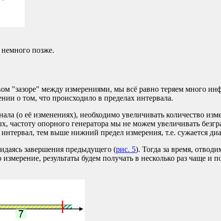
 немного позже.
вом "зазоре" между измерениями, мы всё равно теряем много ин
нии о том, что происходило в пределах интервала.
ала (о её изменениях), необходимо увеличивать количество из
х, частоту опорного генератора мы не можем увеличивать безгр
 интервал, тем выше нижний предел измерения, т.е. сужается ди
ожидаясь завершения предыдущего (
рис. 5
). Тогда за время, отво
о измерение, результаты будем получать в несколько раз чаще и 