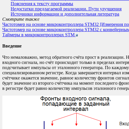
Пояснения к тексту программы
Недостатки предлагаемой реализации. Пути улучшения
Источники информации и дополнительная литература
Смотрите также
Частотомер на основе микроконтроллера STM32 [Измерения по
Частотомер на основе микроконтроллера STM32 с конвейерным
Таймеры в микроконтроллерах STM
Введение
Что немаловажно, метод обратного счёта прост в реализации.
входного сигнала, но счёт происходит только в пределах интер
подсчитывает импульсы от эталонного генератора. По каждому 
специализированном регистре. Когда завершается интервал изме
счётчике окажется значение, равное количеству фронтов сигнал
будет значение из второго счётчика на момент последнего фрон
в регистре будет равно количеству импульсов эталонного генер