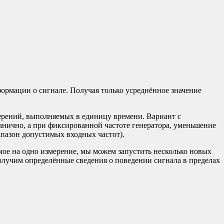
формации о сигнале. Получая только усреднённое значение
мерений, выполняемых в единицу времени. Вариант с
анично, а при фиксированной частоте генератора, уменьшение
апазон допустимых входных частот).
димое на одно измерение, мы можем запустить несколько новых
получим определённые сведения о поведении сигнала в пределах