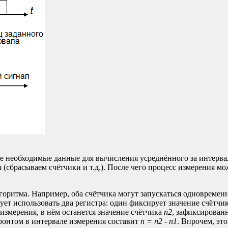
е необходимые данные для вычисления усреднённого за интерва
(сбрасываем счётчики и т.д.). После чего процесс измерения мо
ритма. Например, оба счётчика могут запускаться одновременн
ует использовать два регистра: один фиксирует значение счётчи
 измерения, в нём останется значение счётчика
n2
, зафиксирован
ронтом в интервале измерения составит
n = n2 - n1
. Впрочем, эт