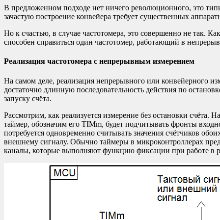
В предложенном подходе нет ничего революционного, это тип
зачастую построение конвейера требует существенных аппаратн
Но к счастью, в случае частотомера, это совершенно не так. К
способен справиться один частотомер, работающий в непрер
Реализация частотомера с непрерывным измерением
На самом деле, реализация непрерывного или конвейерного изм
достаточно длинную последовательность действия по остановк
запуску счёта.
Рассмотрим, как реализуется измерение без остановки счёта. 
таймер, обозначим его TIMm, будет подчитывать фронты входно
потребуется одновременно считывать значения счётчиков обоих
внешнему сигналу. Обычно таймеры в микроконтроллерах пред
каналы, которые выполняют функцию фиксации при работе в р