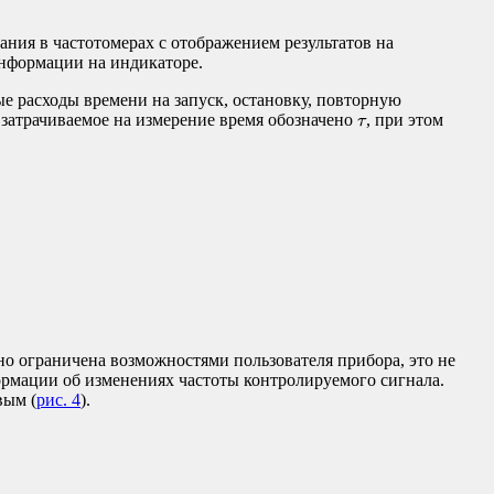
ния в частотомерах с отображением результатов на
информации на индикаторе.
е расходы времени на запуск, остановку, повторную
τ
е затрачиваемое на измерение время обозначено
, при этом
τ
но ограничена возможностями пользователя прибора, это не
ормации об изменениях частоты контролируемого сигнала.
вым (
рис. 4
).