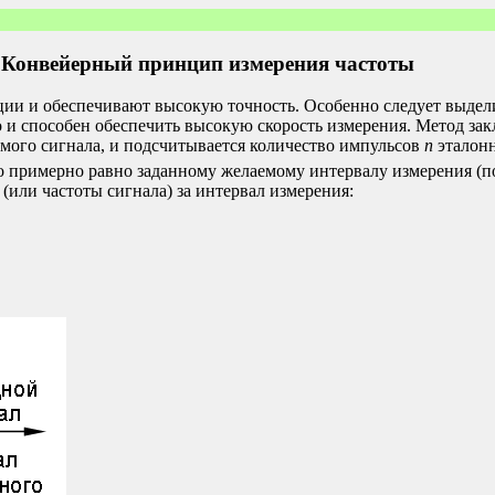
 Конвейерный принцип измерения частоты
ии и обеспечивают высокую точность. Особенно следует выделит
но и способен обеспечить высокую скорость измерения. Метод за
мого сигнала, и подсчитывается количество импульсов
n
эталонн
о примерно равно заданному желаемому интервалу измерения (п
 (или частоты сигнала) за интервал измерения:
T
=
n
m
F
0
,
f
=
F
0
m
n
.