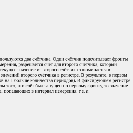
спользуются два счётчика. Один счётчик подсчитывает фронты
ерения, разрешается счёт для второго счётчика, который
екущее значение из второго счётчика запоминается в
начений второго счётчика в регистре. В результате, в первом
ов на 1 больше количества периодов). В фиксирующем регистре
ом того, что счёт был запущен по первому фронту, то значение
а, попадающих в интервал измерения, т.е.
n
.