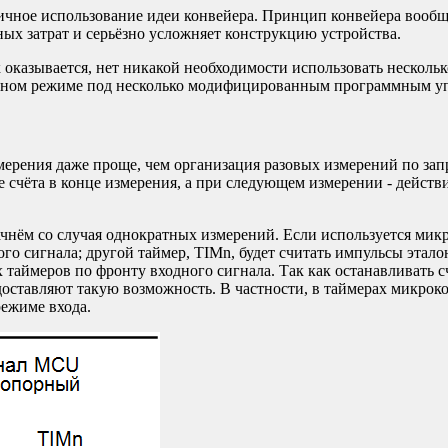
ичное использование идеи конвейера. Принцип конвейера вообщ
ых затрат и серьёзно усложняет конструкцию устройства.
ак оказывается, нет никакой необходимости использовать нескол
ывном режиме под несколько модифицированным программным у
ерения даже проще, чем организация разовых измерений по запр
е счёта в конце измерения, а при следующем измерении - дейст
Начнём со случая однократных измерений. Если используется мик
го сигнала; другой таймер, TIMn, будет считать импульсы этало
 таймеров по фронту входного сигнала. Так как останавливать 
оставляют такую возможность. В частности, в таймерах микрок
ежиме входа.