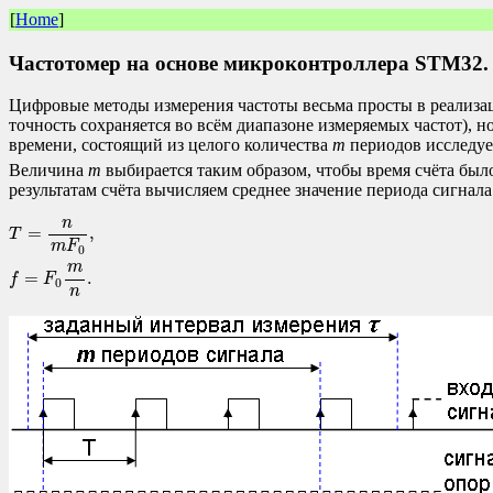
[
Home
]
Частотомер на основе микроконтроллера STM32.
Цифровые методы измерения частоты весьма просты в реализац
точность сохраняется во всём диапазоне измеряемых частот), 
времени, состоящий из целого количества
m
периодов исследуе
Величина
m
выбирается таким образом, чтобы время счёта был
результатам счёта вычисляем среднее значение периода сигнала
n
=
,
T
m
F
0
m
=
.
f
F
0
n