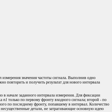
л измерения значения частоты сигнала. Выполнив одно
жно повторить и получить результат для нового интервала
о в начале заданного интервала измерения. Для фиксации
ка
n1
только по первому фронту входного сигнала; второй - по
ного по последнему фронту, попавшему в интервал. Количество
о несущественные детали, не затрагивающие основную идею