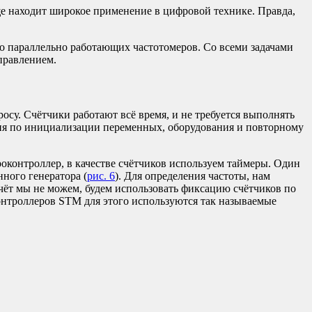
е находит широкое применение в цифровой технике. Правда,
ько параллельно работающих частотомеров. Со всеми задачами
правлением.
осу. Счётчики работают всё время, и не требуется выполнять
вия по инициализации переменных, оборудования и повторному
роконтроллер, в качестве счётчиков используем таймеры. Один
нного генератора (
рис. 6
). Для определения частоты, нам
счёт мы не можем, будем использовать фиксацию счётчиков по
онтроллеров STM для этого используются так называемые