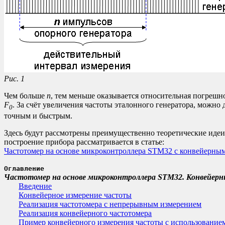
Рис. 1
Чем больше
n
, тем меньше оказывается относительная погрешн
F
. За счёт увеличения частоты эталонного генератора, можно
0
точным и быстрым.
Здесь будут рассмотрены преимущественно теоретические идеи
построение прибора рассматривается в статье:
Частотомер на основе микроконтроллера STM32 с конвейерным
Оглавление
Частотомер на основе микроконтроллера STM32. Конвейер
Введение
Конвейерное измерение частоты
Реализация частотомера с непрерывным измерением
Реализация конвейерного частотомера
Пример конвейерного измерения частоты с использовани