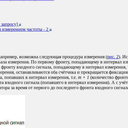
 запросу]
 измерением частоты - 2
 Например, возможна следующая процедура измерения (
рис. 2
). И
вала измерения. По первому фронту, попадающему в интервал изм
фронту входного сигнала, попадающему в интервал измерения, т
рения, останавливаются оба счётчика и прекращается фиксация з
а, попавших в интервал измерения, т.е.
m + 1
(количество фронт
та входного сигнала (попавшего в интервал измерения). А с учёт
атора за время от первого до последнего фронта входного сигнал