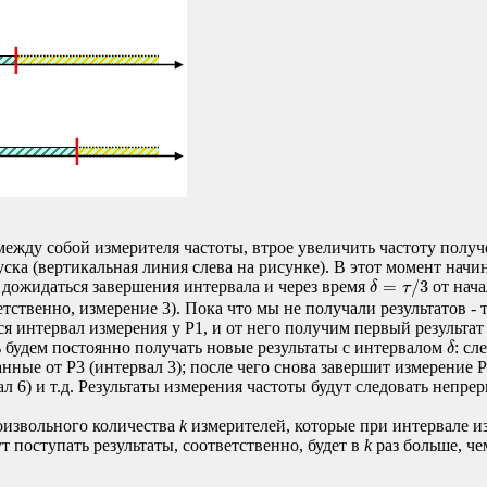
ежду собой измерителя частоты, втрое увеличить частоту получе
ска (вертикальная линия слева на рисунке). В этот момент начи
δ
=
τ
/
3
=
/
3
м дожидаться завершения интервала и через время
от нача
δ
τ
тственно, измерение 3). Пока что мы не получали результатов - 
я интервал измерения у P1, и от него получим первый результа
δ
ь будем постоянно получать новые результаты с интервалом
: сл
δ
анные от P3 (интервал 3); после чего снова завершит измерение P
ервал 6) и т.д. Результаты измерения частоты будут следовать не
оизвольного количества
k
измерителей, которые при интервале 
ут поступать результаты, соответственно, будет в
k
раз больше, че