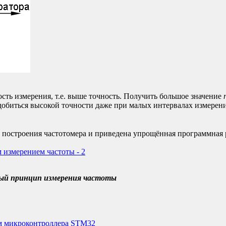
ость измерения, т.е. выше точность. Получить большое значение
 добиться высокой точности даже при малых интервалах измерения
 построения частотомера и приведена упрощённая программная 
 измерением частоты - 2
ный принцип измерения частоты
ем микроконтроллера STM32