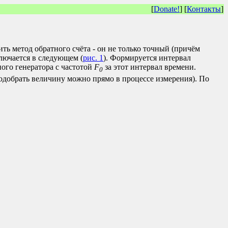
[
Donate!
] [
Контакты
]
ь метод обратного счёта - он не только точный (причём
ключается в следующем (
рис. 1
). Формируется интервал
ого генератора с частотой
F
за этот интервал времени.
0
одобрать величину можно прямо в процессе измерения). По