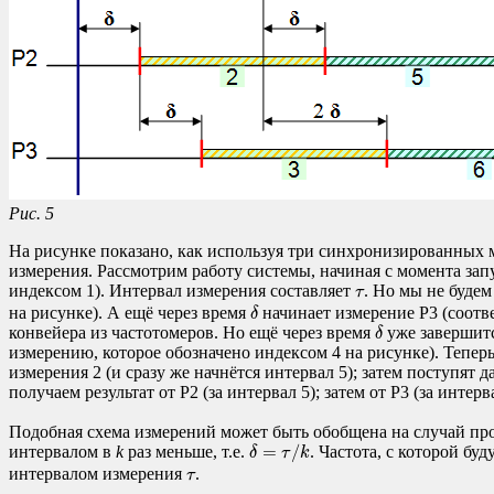
Рис. 5
На рисунке показано, как используя три синхронизированных м
измерения. Рассмотрим работу системы, начиная с момента запу
τ
индексом 1). Интервал измерения составляет
. Но мы не буде
τ
δ
на рисунке). А ещё через время
начинает измерение P3 (соотве
δ
δ
конвейера из частотомеров. Но ещё через время
уже завершитс
δ
измерению, которое обозначено индексом 4 на рисунке). Тепер
измерения 2 (и сразу же начнётся интервал 5); затем поступят д
получаем результат от P2 (за интервал 5); затем от P3 (за инт
Подобная схема измерений может быть обобщена на случай пр
δ
=
τ
/
k
=
/
интервалом в
k
раз меньше, т.е.
. Частота, с которой буд
δ
τ
k
τ
интервалом измерения
.
τ