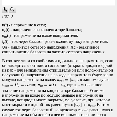
Рис. 3
u(t) - напряжение в сети;
u
(t) - напряжение на конденсаторе балласта;
c
u
(t) - напряжение на входе выпрямителя;
in
i
(t) - ток через балласт, равен входному току выпрямителя;
c
Ua - амплитуда сетевого напряжения; Xc - реактивное
сопротивление балласта на частоте сетевого напряжения.
В соответствии со свойствами идеального выпрямителя, если
он находится в активном состоянии (открыты диоды в одной
из пар - для выпрямления отрицательной или положительной
полуволны), напряжение на выходе выпрямителя будет равно
u
o
u
t
=
|
u
i
n
|
=
|
|
модулю напряжения на входе:
, в данном случае
u
u
o
u
t
i
n
u
i
n
=
u
(
t
)
−
u
c
u
o
u
t
=
U
0
=
c
o
n
s
t
=
=
=
(
)
−
,
, где u
- мгновенное
u
U
c
o
n
s
t
u
u
t
u
c
0
o
u
t
i
n
c
значение напряжения на конденсаторе балласта. Если же
напряжение на входе по модулю меньше напряжения на
выходе, все диоды моста закрыты, т.е. условие, при котором
|
u
i
n
|
<
u
o
u
t
|
|
<
мост закрыт и входной ток равен нулю:
. В этом
u
u
i
n
o
u
t
случае ток через балластный конденсатор также равен нулю и
напряжение на нём остаётся неизменным в течении всего