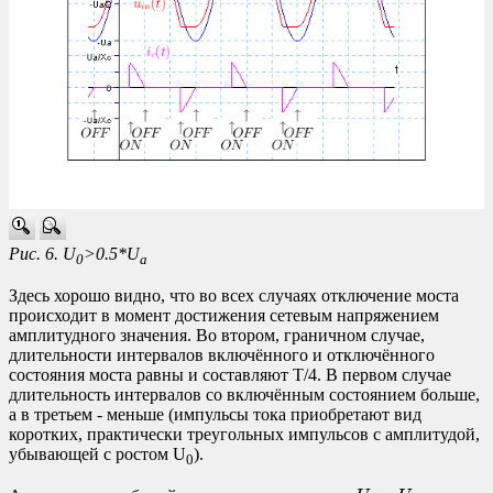
Рис. 6. U
>0.5*U
0
a
Здесь хорошо видно, что во всех случаях отключение моста
происходит в момент достижения сетевым напряжением
амплитудного значения. Во втором, граничном случае,
длительности интервалов включённого и отключённого
состояния моста равны и составляют T/4. В первом случае
длительность интервалов со включённым состоянием больше,
а в третьем - меньше (импульсы тока приобретают вид
коротких, практически треугольных импульсов с амплитудой,
убывающей с ростом U
).
0
U
a
−
U
0