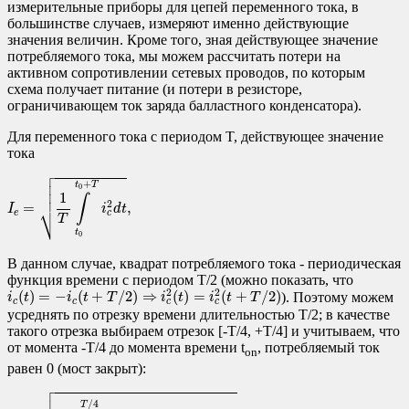
измерительные приборы для цепей переменного тока, в
большинстве случаев, измеряют именно действующие
значения величин. Кроме того, зная действующее значение
потребляемого тока, мы можем рассчитать потери на
активном сопротивлении сетевых проводов, по которым
схема получает питание (и потери в резисторе,
ограничивающем ток заряда балластного конденсатора).
Для переменного тока с периодом T, действующее значение
тока

I
e
=
1
T
∫
t
0
t
0
+
T
i
c
2
d
t
,




+
t
T
0

1
∫
2
=
,
⎷
I
i
d
t
e
c
T
t
0
В данном случае, квадрат потребляемого тока - периодическая
функция времени с периодом T/2 (можно показать, что
i
c
(
t
)
=
−
i
c
(
t
+
T
/
2
)
⇒
i
c
2
(
t
)
=
i
c
2
(
t
+
T
/
2
)
2
2
(
)
=
−
(
+
/
2
)
⇒
(
)
=
(
+
/
2
)
). Поэтому можем
i
t
i
t
T
i
t
i
t
T
c
c
c
c
усреднять по отрезку времени длительностью T/2; в качестве
такого отрезка выбираем отрезок [-T/4, +T/4] и учитываем, что
от момента -T/4 до момента времени t
, потребляемый ток
on
равен 0 (мост закрыт):

I
e
=
2
T
∫
t
o
n
T
/
4
4
π
2
C
2
U
a
2
T
2
cos
2
2
π
t
T
d
t
=
=
2
π
f
C
U
a
2
T
∫
t
o
n
T
/
4
1
+
cos
4
π
t


/
4
T