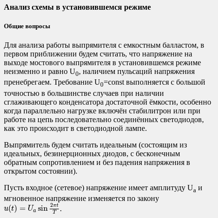
Анализ схемы в установившемся режиме
Общие вопросы
Для анализа работы выпрямителя с емкостным балластом, в
первом приближении будем считать, что напряжение на
выходе мостового выпрямителя в установившемся режиме
неизменно и равно U
, наличием пульсаций напряжения
0
пренебрегаем. Требование U
=const выполняется с большой
0
точностью в большинстве случаев при наличии
сглаживающего конденсатора достаточной ёмкости, особенно
когда параллельно нагрузке включён стабилитрон или при
работе на цепь последовательно соединённых светодиодов,
как это происходит в светодиодной лампе.
Выпрямитель будем считать идеальным (состоящим из
идеальных, безинерционных диодов, с бесконечным
обратным сопротивлением и без падения напряжения в
открытом состоянии).
Пусть входное (сетевое) напряжение имеет амплитуду U
и
a
мгновенное напряжение изменяется по закону
u
(
t
)
=
U
a
sin
2
π
t
T
2
π
t
(
)
=
sin
.
u
t
U
a
T