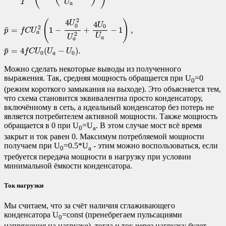
U
T
a
p
¯
=
f
C
U
a
2
(
1
−
4
U
0
2
U
a
2
+
4
U
0
U
a
−
1
)
,
p
¯
=
4
f
C
U
0
(
U
a
−
U
0
)
.
2
4
(
)
U
4
U
0
0
2
¯
=
1
−
+
−
1
,
p
f
C
U
a
2
U
U
a
a
¯
=
4
(
−
)
.
p
f
C
U
U
U
0
0
a
Можно сделать некоторые выводы из полученного
выражения. Так, средняя мощность обращается при U
=0
0
(режим короткого замыкания на выходе). Это объясняется тем,
что схема становится эквивалентна просто конденсатору,
включённому в сеть, а идеальный конденсатор без потерь не
является потребителем активной мощности. Также мощность
обращается в 0 при U
=U
. В этом случае мост всё время
0
a
закрыт и ток равен 0. Максимум потребляемой мощности
получаем при U
=0.5*U
- этим можно воспользоваться, если
0
a
требуется передача мощности в нагрузку при условии
минимальной ёмкости конденсатора.
Ток нагрузки
Мы считаем, что за счёт наличия сглаживающего
конденсатора U
=const (пренебрегаем пульсациями
0
напряжения на нагрузке), тогда и ток через нагрузку будет