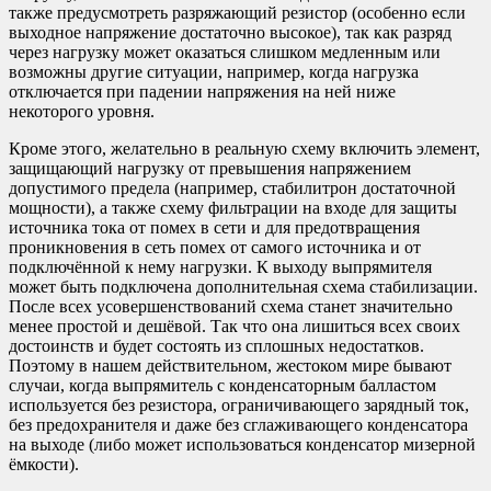
также предусмотреть разряжающий резистор (особенно если
выходное напряжение достаточно высокое), так как разряд
через нагрузку может оказаться слишком медленным или
возможны другие ситуации, например, когда нагрузка
отключается при падении напряжения на ней ниже
некоторого уровня.
Кроме этого, желательно в реальную схему включить элемент,
защищающий нагрузку от превышения напряжением
допустимого предела (например, стабилитрон достаточной
мощности), а также схему фильтрации на входе для защиты
источника тока от помех в сети и для предотвращения
проникновения в сеть помех от самого источника и от
подключённой к нему нагрузки. К выходу выпрямителя
может быть подключена дополнительная схема стабилизации.
После всех усовершенствований схема станет значительно
менее простой и дешёвой. Так что она лишиться всех своих
достоинств и будет состоять из сплошных недостатков.
Поэтому в нашем действительном, жестоком мире бывают
случаи, когда выпрямитель с конденсаторным балластом
используется без резистора, ограничивающего зарядный ток,
без предохранителя и даже без сглаживающего конденсатора
на выходе (либо может использоваться конденсатор мизерной
ёмкости).