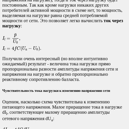
постоянным. Так как кроме нагрузки никаких других
потребителей активной мощности в схеме нет, то мощность,
выделяемая на нагрузке равна средней потребляемой
мощности от сети. Это позволяет легко вычислить
ток через
нагрузку
:
I
l
=
p
¯
U
0
,
I
l
=
4
f
C
(
U
a
−
U
0
)
.
¯
p
=
,
I
l
U
0
=
4
(
−
)
.
I
f
C
U
U
0
a
l
Получили очень интересный (но вполне интуитивно
ожидаемый) результат - величина тока нагрузки прямо
пропорциональна разности амплитуды напряжения сети и
напряжения на нагрузке и обратно пропорционально
реактивному сопротивлению балласта.
Чувствительность тока нагрузки к изменению напряжения сети
Оценим, насколько схема чувствительна к изменению
питающего напряжения. Малое приращение тока в нагрузке
dI
, соответствующее малому приращению амплитуды
l
сетевого напряжения dU
:
a
d
I
l
=
4
f
C
d
U
a
,