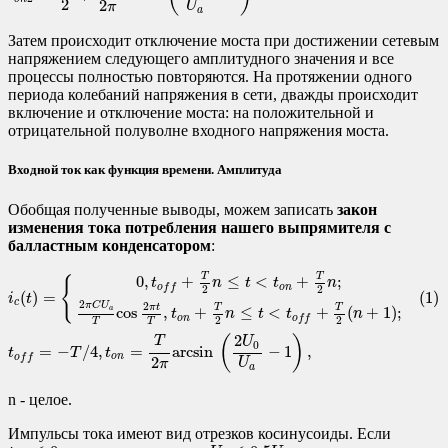
2
2
U
π
a
Затем происходит отключение моста при достижении сетевым
напряжением следующего амплитудного значения и все
процессы полностью повторяются. На протяжении одного
периода колебаний напряжения в сети, дважды происходит
включение и отключение моста: на положительной и
отрицательной полуволне входного напряжения моста.
Входной ток как функция времени. Амплитуда
Обобщая полученные выводы, можем записать
закон
изменения тока потребления нашего выпрямителя с
балластным конденсатором
:
(1)
i
c
(
t
)
=
{
0
,
t
o
f
f
+
T
2
n
≤
t
<
t
o
n
+
T
2
n
;
2
π
C
U
a
T
cos
2
π
t
T
,
t
o
n
+
T
2
n
≤
t
<
t
o
f
f
+
T
T
T
0
,
+
≤
<
+
;
{
t
n
t
t
n
o
n
o
f
f
2
2
(
)
=
(1)
i
t
c
2
2
π
C
U
T
T
π
t
cos
,
+
≤
<
+
(
+
1
)
;
a
t
n
t
t
n
o
n
o
f
f
2
2
T
T
2
(
)
T
U
0
=
−
/
4
,
=
arcsin
−
1
,
t
T
t
o
n
o
f
f
2
U
π
a
n - целое.
Импульсы тока имеют вид отрезков косинусоиды. Если
U
0
≤
0.5
U
a
t
o
n
≤
0