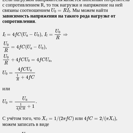
с сопротивлением R, то ток нагрузки и напряжение на ней
U
0
=
R
I
l
=
связаны соотношением
. Мы можем найти
U
R
I
0
l
зависимость напряжения на такого рода нагрузке от
сопротивления
.
I
l
=
4
f
C
(
U
a
−
U
0
)
,
I
l
=
U
0
R
⇒
U
0
R
=
4
f
C
(
U
a
−
U
0
)
,
U
0
R
+
4
f
C
U
0
=
4
f
C
U
a
,
U
0
=
4
(
−
)
,
=
⇒
I
f
C
U
U
I
0
a
l
l
R
U
0
=
4
(
−
)
,
f
C
U
U
0
a
R
U
0
+
4
=
4
,
f
C
U
f
C
U
0
a
R
4
f
C
U
a
=
U
0
1
+
4
f
C
R
или
U
0
=
U
a
1
4
f
C
R
+
1
.
U
a
=
.
U
0
1
+
1
4
f
C
R
X
c
=
1
/
(
2
π
f
C
)
4
f
C
=
2
/
(
π
X
c
)
=
1
/
(
2
)
4
=
2
/
(
)
С учётом того, что
или
,
X
π
f
C
f
C
π
X
c
c
можем записать в виде
U
0
=
U
a
π
2
X
c
R
+
1
.