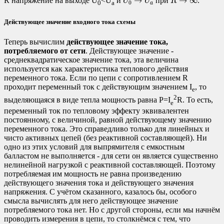
→
→
∞
R напряжение на выходе U
<U
и
при
.
U
U
R
0
a
0
a
Действующее значение входного тока схемы
Теперь вычислим
действующее значение тока,
потребляемого от сети
. Действующее значение -
среднеквадратическое значение тока, эта величина
используется как характеристика теплового действия
переменного тока. Если по цепи с сопротивлением R
проходит переменный ток с действующим значением I
, то
e
2
выделяющаяся в виде тепла мощность равна P=I
R. То есть,
e
переменный ток по тепловому эффекту эквивалентен
постоянному, с величиной, равной действующему значению
переменного тока. Это справедливо только для линейных и
чисто активных цепей (без реактивной составляющей). Ни
одно из этих условий для выпрямителя с емкостным
балластом не выполняется - для сети он является существенно
нелинейной нагрузкой с реактивной составляющей. Поэтому
потребляемая им мощность не равна произведению
действующего значения тока и действующего значения
напряжения. С учётом сказанного, казалось бы, особого
смысла вычислять для него действующее значение
потребляемого тока нет. Но с другой стороны, если мы начнём
проводить измерения в цепи, то столкнёмся с тем, что