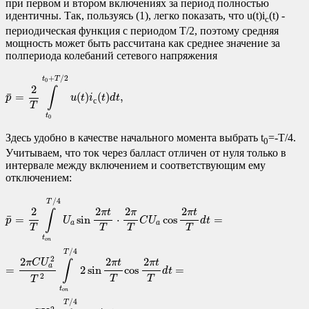
при первом и втором включениях за период полностью
идентичны. Так, пользуясь (1), легко показать, что u(t)i
(t) -
c
периодическая функция с периодом T/2, поэтому средняя
мощность может быть рассчитана как среднее значение за
полпериода колебаний сетевого напряжения
p
¯
=
2
T
∫
t
0
t
0
+
T
/
2
u
(
t
)
i
с
(
t
)
d
t
,
+
/
2
t
T
0
2
∫
¯
=
(
)
(
)
,
p
u
t
i
t
d
t
с
T
t
0
Здесь удобно в качестве начального момента выбрать t
=-T/4.
0
Учитываем, что ток через балласт отличен от нуля только в
интервале между включением и соответствующим ему
отключением:
p
¯
=
2
T
∫
t
o
n
T
/
4
U
a
sin
2
π
t
T
⋅
2
π
T
C
U
a
cos
2
π
t
T
d
t
=
=
2
π
C
U
a
2
T
2
∫
t
o
n
T
/
4
2
si
/
4
T
2
2
2
2
π
t
π
π
t
∫
¯
=
sin
⋅
cos
=
p
U
C
U
d
t
a
a
T
T
T
T
t
o
n
/
4
T
2
2
2
2
π
C
U
π
t
π
t
∫
a
=
2
sin
cos
=
d
t
2
T
T
T
t
o
n
/
4
T