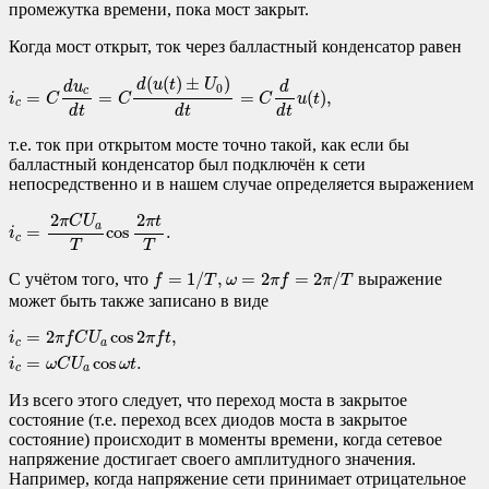
промежутка времени, пока мост закрыт.
Когда мост открыт, ток через балластный конденсатор равен
i
c
=
C
d
u
c
d
t
=
C
d
(
u
(
t
)
±
U
0
)
d
t
=
C
d
d
t
u
(
t
)
,
(
(
)
±
)
d
u
t
U
d
u
d
0
c
=
=
=
(
)
,
i
C
C
C
u
t
c
d
t
d
t
d
t
т.е. ток при открытом мосте точно такой, как если бы
балластный конденсатор был подключён к сети
непосредственно и в нашем случае определяется выражением
i
c
=
2
π
C
U
a
T
cos
2
π
t
T
.
2
2
π
t
π
C
U
a
=
cos
.
i
c
T
T
f
=
1
/
T
,
ω
=
2
π
f
=
2
π
/
T
=
1
/
,
=
2
=
2
/
С учётом того, что
выражение
f
T
ω
π
f
π
T
может быть также записано в виде
i
c
=
2
π
f
C
U
a
cos
2
π
f
t
,
i
c
=
ω
C
U
a
cos
ω
t
.
=
2
cos
2
,
i
π
f
C
U
π
f
t
c
a
=
cos
.
i
ω
C
U
ω
t
c
a
Из всего этого следует, что переход моста в закрытое
состояние (т.е. переход всех диодов моста в закрытое
состояние) происходит в моменты времени, когда сетевое
напряжение достигает своего амплитудного значения.
Например, когда напряжение сети принимает отрицательное