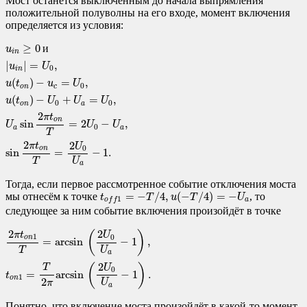
Мост останется выключенным до начала выпрямления
положительной полуволны на его входе, момент включения
определяется из условия:
u
i
n
≥
0
и
|
u
i
n
|
=
U
0
,
u
(
t
o
n
)
−
u
c
=
U
0
,
u
(
t
o
n
)
−
U
0
+
U
a
=
U
0
,
U
a
sin
2
π
t
o
n
T
=
2
U
≥
0
и
u
i
n
|
|
=
,
u
U
0
i
n
(
)
−
=
,
u
t
u
U
0
o
n
c
(
)
−
+
=
,
u
t
U
U
U
0
0
o
n
a
2
π
t
o
n
sin
=
2
−
,
U
U
U
0
a
a
T
2
2
π
t
U
0
o
n
sin
=
−
1.
U
T
a
Тогда, если первое рассмотренное событие отключения моста
t
o
f
f
1
=
−
T
/
4
,
u
(
−
T
/
4
)
=
−
U
a
=
−
/
4
,
(
−
/
4
)
=
−
мы отнесём к точке
, то
t
T
u
T
U
1
a
o
f
f
следующее за ним событие включения произойдёт в точке
2
π
t
o
n
1
T
=
arcsin
(
2
U
0
U
a
−
1
)
,
t
o
n
1
=
T
2
π
arcsin
(
2
U
0
U
a
−
1
)
.
2
2
(
)
π
t
U
1
0
o
n
=
arcsin
−
1
,
U
T
a
2
(
)
T
U
0
=
arcsin
−
1
.
t
1
o
n
2
U
π
a
Понятно, что включение моста произойдёт в какой-то момент