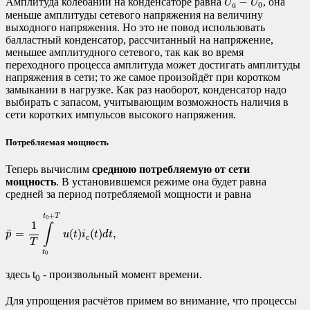
−
Амплитуда колебаний на конденсаторе равна
, она
U
U
0
a
меньше амплитуды сетевого напряжения на величину
выходного напряжения. Но это не повод использовать
балластный конденсатор, рассчитанный на напряжение,
меньшее амплитудного сетевого, так как во время
переходного процесса амплитуда может достигать амплитуды
напряжения в сети; то же самое произойдёт при коротком
замыкании в нагрузке. Как раз наоборот, конденсатор надо
выбирать с запасом, учитывающим возможность наличия в
сети коротких импульсов высокого напряжения.
Потребляемая мощность
Теперь вычислим
среднюю потребляемую от сети
мощность
. В установившемся режиме она будет равна
средней за период потребляемой мощности и равна
p
¯
=
1
T
∫
t
0
t
0
+
T
u
(
t
)
i
с
(
t
)
d
t
,
+
t
T
0
1
∫
¯
=
(
)
(
)
,
p
u
t
i
t
d
t
с
T
t
0
здесь t
- произвольный момент времени.
0
Для упрощения расчётов примем во внимание, что процессы