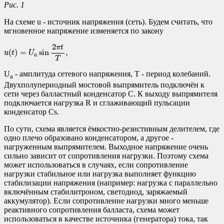
Рис. 1
На схеме u - источник напряжения (сеть). Будем считать, что
мгновенное напряжение изменяется по закону
u
(
t
)
=
U
a
sin
2
π
t
T
,
2
π
t
(
)
=
sin
,
u
t
U
a
T
U
- амплитуда сетевого напряжения, T - период колебаний.
a
Двухполупериодный мостовой выпрямитель подключён к
сети через балластный конденсатор C. К выходу выпрямителя
подключается нагрузка R и сглаживающий пульсации
конденсатор Cs.
По сути, схема является ёмкостно-резистивным делителем, где
одно плечо образовано конденсатором, а другое -
нагруженным выпрямителем. Выходное напряжение очень
сильно зависит от сопротивления нагрузки. Поэтому схема
может использоваться в случаях, если сопротивление
нагрузки стабильное или нагрузка выполняет функцию
стабилизации напряжения (например: нагрузка с параллельно
включённым стабилитроном, светодиод, заряжаемый
аккумулятор). Если сопротивление нагрузки много меньше
реактивного сопротивления балласта, схема может
использоваться в качестве источника (генератора) тока, так