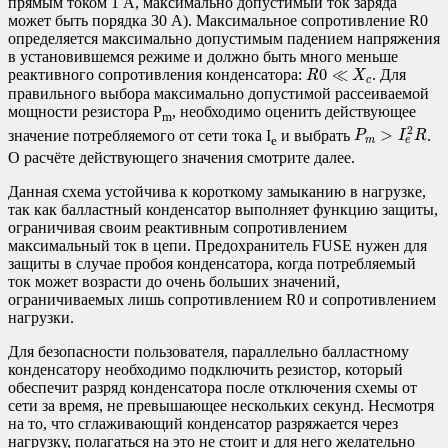
прямым током 1 А, максимально допустимый ток заряда
может быть порядка 30 А). Максимальное сопротивление R0
определяется максимально допустимым падением напряжения
в установившемся режиме и должно быть много меньше
R
0
≪
X
c
0
≪
реактивного сопротивления конденсатора:
. Для
R
X
c
правильного выбора максимально допустимой рассеиваемой
мощности резистора P
, необходимо оценить действующее
m
P
m
>
I
e
2
R
2
>
значение потребляемого от сети тока I
и выбрать
.
P
I
R
e
m
e
О расчёте действующего значения смотрите далее.
Данная схема устойчива к короткому замыканию в нагрузке,
так как балластный конденсатор выполняет функцию защиты,
ограничивая своим реактивным сопротивлением
максимальный ток в цепи. Предохранитель FUSE нужен для
защиты в случае пробоя конденсатора, когда потребляемый
ток может возрасти до очень больших значений,
ограничиваемых лишь сопротивлением R0 и сопротивлением
нагрузки.
Для безопасности пользователя, параллельно балластному
конденсатору необходимо подключить резистор, который
обеспечит разряд конденсатора после отключения схемы от
сети за время, не превышающее нескольких секунд. Несмотря
на то, что сглаживающий конденсатор разряжается через
нагрузку, полагаться на это не стоит и для него желательно