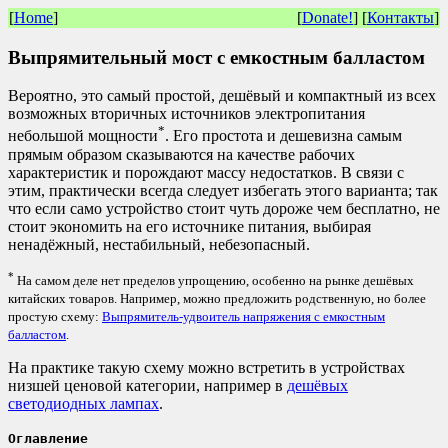
[
Home
]
[
Donate!
] [
Контакты
]
Выпрямительный мост с емкостным балластом
Вероятно, это самый простой, дешёвый и компактный из всех
возможных вторичных источников электропитания
*
небольшой мощности
. Его простота и дешевизна самым
прямым образом сказываются на качестве рабочих
характеристик и порождают массу недостатков. В связи с
этим, практически всегда следует избегать этого варианта; так
что если само устройство стоит чуть дороже чем бесплатно, не
стоит экономить на его источнике питания, выбирая
ненадёжный, нестабильный, небезопасный.
*
На самом деле нет пределов упрощению, особенно на рынке дешёвых
китайских товаров. Например, можно предложить родственную, но более
простую схему:
Выпрямитель-удвоитель напряжения с емкостным
балластом
.
На практике такую схему можно встретить в устройствах
низшей ценовой категории, например в
дешёвых
светодиодных лампах
.
Оглавление