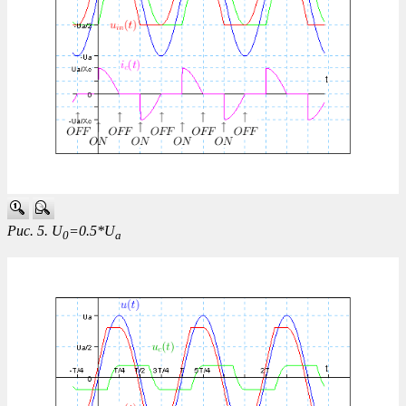
Рис. 5. U
=0.5*U
0
a