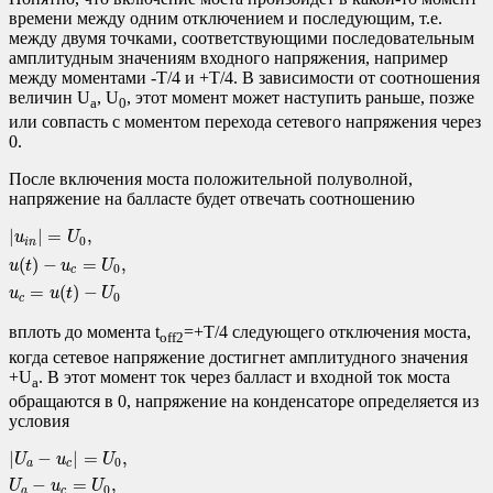
времени между одним отключением и последующим, т.е.
между двумя точками, соответствующими последовательным
амплитудным значениям входного напряжения, например
между моментами -T/4 и +T/4. В зависимости от соотношения
величин U
, U
, этот момент может наступить раньше, позже
a
0
или совпасть с моментом перехода сетевого напряжения через
0.
После включения моста положительной полуволной,
напряжение на балласте будет отвечать соотношению
|
u
i
n
|
=
U
0
,
u
(
t
)
−
u
c
=
U
0
,
u
c
=
u
(
t
)
−
U
0
|
|
=
,
u
U
0
i
n
(
)
−
=
,
u
t
u
U
0
c
=
(
)
−
u
u
t
U
0
c
вплоть до момента t
=+T/4 следующего отключения моста,
off2
когда сетевое напряжение достигнет амплитудного значения
+U
. В этот момент ток через балласт и входной ток моста
a
обращаются в 0, напряжение на конденсаторе определяется из
условия
|
U
a
−
u
c
|
=
U
0
,
U
a
−
u
c
=
U
0
,
u
c
=
U
a
−
U
0
,
u
c
>
0.
|
−
|
=
,
U
u
U
0
a
c
−
=
,
U
u
U
0
a
c