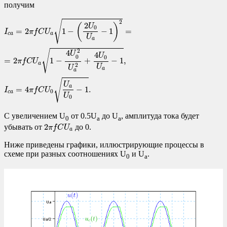
получим
I
c
a
=
2
π
f
C
U
a
1
−
(
2
U
0
U
a
−
1
)
2
=
=
2
π
f
C
U
a
1
−
4
U
0
2
U
a
2
+
4
U
0
U
a
−
1
,
I
c
a
=
4
√
2
2
(
)
U
0
=
2
1
−
−
1
=
I
π
f
C
U
c
a
a
U
a
2
√
4
U
4
U
0
0
=
2
1
−
+
−
1
,
π
f
C
U
a
2
U
U
a
a
√
U
a
=
4
−
1
.
I
π
f
C
U
0
c
a
U
0
С увеличением U
от 0.5U
до U
, амплитуда тока будет
0
a
a
2
π
f
C
U
a
2
убывать от
до 0.
π
f
C
U
a
Ниже приведены графики, иллюстрирующие процессы в
схеме при разных соотношениях U
и U
.
0
a