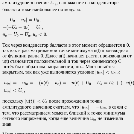
амплитудное значение -U
, напряжение на конденсаторе
a
балласта тоже наибольшее по модулю:
|
−
U
a
−
u
c
|
=
U
0
,
−
(
−
U
a
−
u
c
)
=
U
0
,
u
c
=
U
0
−
U
a
,
u
c
<
0.
|
−
−
|
=
,
U
u
U
0
a
c
−
(
−
−
)
=
,
U
u
U
0
a
c
=
−
,
<
0.
u
U
U
u
0
c
a
c
Ток через конденсатор балласта в этот момент обращается в 0,
так как в рассматриваемой точке минимума u(t) производная
от функции равна 0. Далее u(t) начинает расти, производная от
u(t) становится положительной и ток через конденсатор C
потёк бы в обратном направлении, но... Мост остаётся
|
u
i
n
|
<
u
o
u
t
|
|
<
закрытым, так как уже выполняется условие
:
u
u
i
n
o
u
t
|
u
i
n
|
=
−
u
i
n
=
−
(
u
(
t
)
−
u
c
)
=
−
u
(
t
)
+
U
0
−
U
a
=
U
0
+
(
−
u
(
t
)
−
U
a
)
,
|
u
i
n
|
<
U
|
|
=
−
=
−
(
(
)
−
)
=
−
(
)
+
−
=
+
(
−
(
u
u
u
t
u
u
t
U
U
U
u
t
0
0
i
n
i
n
c
a
|
|
<
,
u
U
0
i
n
|
u
(
t
)
|
<
U
a
|
(
)
|
<
поскольку
после прохождения точки
u
t
U
a
|
u
i
n
|
=
−
u
i
n
|
|
=
−
амплитудного значения; считаем, что
, в связи с
u
u
i
n
i
n
тем, что рассматриваем момент, близкий к точке минимума
u
i
n
сетевого напряжения, когда ещё величина
не изменила
u
i
n
знак.