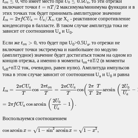
≤
0
≤
0.5
, что имеет место при
, то эти отрезки
t
U
U
0
o
n
a
t
=
n
T
/
2
=
/
2
включают точки
максимума/минимума функции и в
t
n
T
этих точках ток будет принимать амплитудное значение
I
c
a
=
2
π
f
C
U
a
=
U
a
/
X
c
=
2
=
/
, где X
- реактивное сопротивление
I
π
f
C
U
U
X
c
c
a
a
a
c
конденсатора в балласте. В таком случае амплитуда тока не
зависит от соотношения U
и U
.
a
0
t
o
n
>
0
>
0
Если же
, что будет при U
>0.5U
, то отрезки не
t
0
a
o
n
включают точки экстремума и наибольшее по модулю
(амплитудное) значение будет достигаться током на одном из
концов отрезка, а именно в моменты t
+nT/2 (в моменты
on
t
+nT/2 ток, очевидно, равен нулю). Амплитуда импульсов
off
тока в этом случае зависит от соотношения U
и U
и равна
a
0
I
c
a
=
2
π
C
U
a
T
cos
2
π
t
o
n
T
=
2
π
C
U
a
T
cos
(
2
π
T
T
2
π
arcsin
(
2
U
0
U
a
−
1
)
)
=
=
2
2
2
2
2
2
(
(
T
π
t
π
π
C
U
π
C
U
U
0
o
n
a
a
=
cos
=
cos
arcsin
−
I
c
a
2
U
π
T
T
T
T
a
2
(
)
U
0
=
2
cos
arcsin
−
1
.
π
f
C
U
a
U
a
Воспользуемся соотношением
cos
arcsin
x
=
1
−
sin
2
arcsin
x
=
1
−
x
2
,
2
2
√
√
cos
arcsin
=
1
−
sin
arcsin
=
1
−
,
x
x
x