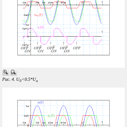
Рис. 4. U
<0.5*U
0
a