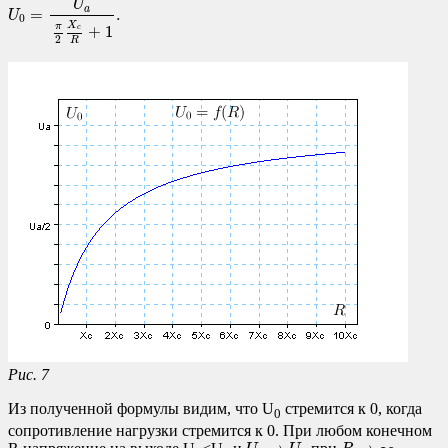
U
a
=
.
U
0
X
π
+
1
c
2
R
Рис. 7
Из полученной формулы видим, что U
стремится к 0, когда
0
сопротивление нагрузки стремится к 0. При любом конечном
U
0
→
U
a
R
→
∞