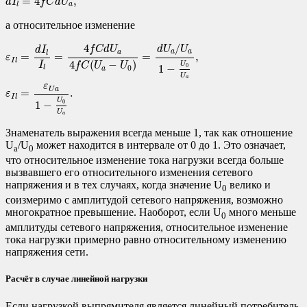
=
4
,
d
I
f
C
d
U
a
l
а относительное изменение
ε
I
l
=
d
I
l
I
l
=
4
f
C
d
U
a
4
f
C
(
U
a
−
U
0
)
=
d
U
a
/
U
a
1
−
U
0
U
a
,
ε
I
l
=
ε
U
a
1
−
U
0
U
a
.
/
4
d
U
U
f
C
d
U
d
I
a
a
a
l
=
=
=
,
ε
I
l
4
(
−
)
I
U
f
C
U
U
0
1
−
0
l
a
U
a
ε
U
a
=
.
ε
I
l
U
0
1
−
U
a
Знаменатель выражения всегда меньше 1, так как отношение
U
/U
может находится в интервале от 0 до 1. Это означает,
a
0
что относительное изменение тока нагрузки всегда больше
вызвавшего его относительного изменения сетевого
напряжения и в тех случаях, когда значение U
велико и
0
соизмеримо с амплитудой сетевого напряжения, возможно
многократное превышение. Наоборот, если U
много меньше
0
амплитуды сетевого напряжения, относительное изменение
тока нагрузки примерно равно относительному изменению
напряжения сети.
Расчёт в случае линейной нагрузки
Если нагрузкой выпрямителя является линейный потребитель