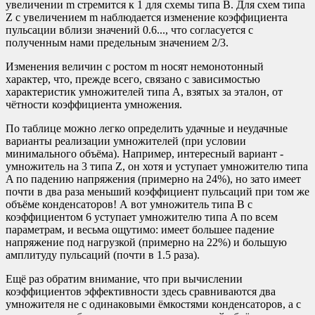
увеличении m стремится к 1 для схемы типа B. Для схем типа
Z с увеличением m наблюдается изменение коэффициента
пульсации вблизи значений 0.6..., что согласуется с
полученным нами предельным значением 2/3.
Изменения величин с ростом m носят немонотонный
характер, что, прежде всего, связано с зависимостью
характеристик умножителей типа A, взятых за эталон, от
чётности коэффициента умножения.
По таблице можно легко определить удачные и неудачные
варианты реализации умножителей (при условии
минимального объёма). Например, интересный вариант -
умножитель на 3 типа Z, он хотя и уступает умножителю типа
A по падению напряжения (примерно на 24%), но зато имеет
почти в два раза меньший коэффициент пульсаций при том же
объёме конденсаторов! А вот умножитель типа B с
коэффициентом 6 уступает умножителю типа A по всем
параметрам, и весьма ощутимо: имеет большее падение
напряжение под нагрузкой (примерно на 22%) и большую
амплитуду пульсаций (почти в 1.5 раза).
Ещё раз обратим внимание, что при вычислении
коэффициентов эффективности здесь сравниваются два
умножителя не с одинаковыми ёмкостями конденсаторов, а с