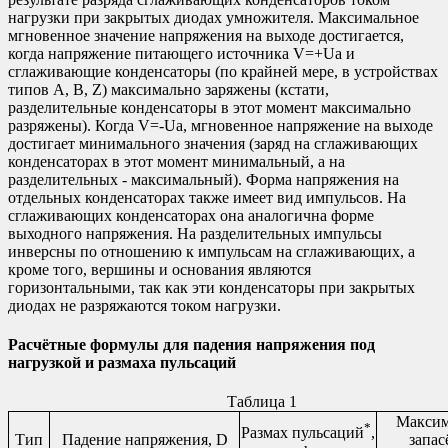
нагрузки при закрытых диодах умножителя. Максимальное
мгновенное значение напряжения на выходе достигается,
когда напряжение питающего источника V=+Ua и
сглаживающие конденсаторы (по крайней мере, в устройствах
типов A, B, Z) максимально заряжены (кстати,
разделительные конденсаторы в этот момент максимально
разряжены). Когда V=-Ua, мгновенное напряжение на выходе
достигает минимального значения (заряд на сглаживающих
конденсаторах в этот момент минимальный, а на
разделительных - максимальный). Форма напряжения на
отдельных конденсаторах также имеет вид импульсов. На
сглаживающих конденсаторах она аналогична форме
выходного напряжения. На разделительных импульсы
инверсны по отношению к импульсам на сглаживающих, а
кроме того, вершины и основания являются
горизонтальными, так как эти конденсаторы при закрытых
диодах не разряжаются током нагрузки.
Расчётные формулы для падения напряжения под
нагрузкой и размаха пульсаций
Таблица 1
Максим
*
Размах пульсаций
,
Тип
Падение напряжения, D
запас