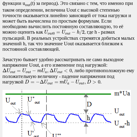
функции u
(t) за период). Это связано с тем, что именно при
out
таком определении, величина Uout с высокой степенью
точности оказывается линейно зависящей от тока нагрузки и
может быть вычислена по простым формулам. Если
необходимо вычислить постоянную составляющую, то её
U
o
u
t
0
=
U
o
u
t
−
h
/
2
=
−
/
2
можно оценить как
, где h - размах
U
U
h
0
o
u
t
o
u
t
пульсаций. В реальных устройствах стремятся добиться малых
значений h, так что значение Uout оказывается близким к
постоянной составляющей.
Зачастую бывает удобно рассматривать не само выходное
напряжение Uout, а его изменение под нагрузкой:
Δ
U
o
u
t
=
U
o
u
t
−
m
U
a
,
Δ
U
o
u
t
<
0
Δ
=
−
,
Δ
<
0
, либо противоположную ему
U
U
m
U
U
o
u
t
o
u
t
a
o
u
t
положительную величину - падение напряжения под
D
=
−
Δ
U
o
u
t
=
m
U
a
−
U
o
u
t
,
D
>
0
=
−
Δ
=
−
,
>
0
нагрузкой
.
D
U
m
U
U
D
o
u
t
a
o
u
t