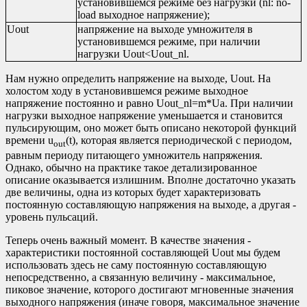
установившемся режиме без нагрузки (nl: no-
load выходное напряжение);
Uout
напряжение на выходе умножителя в
установившемся режиме, при наличии
нагрузки Uout<Uout_nl.
Нам нужно определить напряжение на выходе, Uout. На
холостом ходу в установившемся режиме выходное
напряжение постоянно и равно Uout_nl=m*Ua. При наличии
нагрузки выходное напряжение уменьшается и становится
пульсирующим, оно может быть описано некоторой функций
времени u
(t), которая является периодической с периодом,
out
равным периоду питающего умножитель напряжения.
Однако, обычно на практике такое детализированное
описание оказывается излишним. Вполне достаточно указать
две величины, одна из которых будет характеризовать
постоянную составляющую напряжения на выходе, а другая -
уровень пульсаций.
Теперь очень важный момент. В качестве значения -
характеристики постоянной составляющей Uout мы будем
использовать здесь не саму постоянную составляющую
непосредственно, а связанную величину - максимальное,
пиковое значение, которого достигают мгновенные значения
выходного напряжения (иначе говоря, максимальное значение