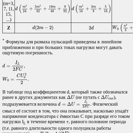
(m=3,
d
(
m
3
24
+
5
m
2
32
+
19
m
48
+
9
32
)
d
(
m
2
16
+
3
m
8
+
5
16
)
(
)
(
)
2
2
3
19
9
3
5
5
m
m
m
m
m
+
+
+
+
+
7, 11,
d
d
24
32
32
16
8
16
48
15,
...)
W
0
(
n
3
3
+
n
d
(
2
m
−
2
)
(
2
d
3
n
(
2
−
2
)
2
Z
d
m
W
d
0
3
*
Формулы для размаха пульсаций приведены в линейном
приближении и при больших токах нагрузки могут давать
ощутимую погрешность.
d
=
I
L
2
F
C
,
W
0
=
C
U
a
2
2
.
I
L
=
,
d
2
F
C
2
C
U
a
=
.
W
0
2
В таблице под коэффициентом d, который также обозначался
Δ
U
Δ
U
o
u
t
Δ
Δ
ранее в других документах как
(не путать с
),
U
U
o
u
t
d
=
Δ
U
=
I
L
2
F
C
I
=
Δ
=
подразумевается величина
. Физический
L
d
U
2
F
C
смысл её состоит в том, что она показывает, насколько упадёт
напряжение конденсатора с ёмкостью C при разряде его током
τ
нагрузки I
в течение времени
, равного половине периода
τ
L
(т.е. равного длительности одного полуцикла работы
τ
=
T
/
2
=
1
/
(
2
F
)