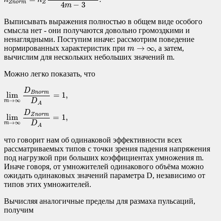
h
h
Z
n
o
r
m
Z
4
−
3
m
Выписывать выражения полностью в общем виде особого
смысла нет - они получаются довольно громоздкими и
ненаглядными. Поступим иначе: рассмотрим поведение
m
→
∞
→
∞
нормированных характеристик при
, а затем,
m
вычислим для нескольких небольших значений m.
Можно легко показать, что
lim
m
→
∞
D
B
n
o
r
m
D
A
=
1
,
lim
m
→
∞
D
Z
n
o
r
m
D
A
=
1
,
D
B
n
o
r
m
lim
=
1
,
D
→
∞
m
A
D
Z
n
o
r
m
lim
=
1
,
D
→
∞
m
A
что говорит нам об одинаковой эффективности всех
рассматриваемых типов с точки зрения падения напряжения
под нагрузкой при больших коэффициентах умножения m.
Иначе говоря, от умножителей одинакового объёма можно
ожидать одинаковых значений параметра D, независимо от
типов этих умножителей.
Вычисляя аналогичные пределы для размаха пульсаций,
получим