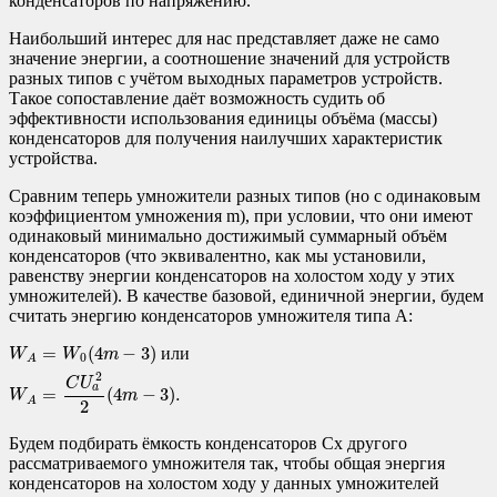
конденсаторов по напряжению.
Наибольший интерес для нас представляет даже не само
значение энергии, а соотношение значений для устройств
разных типов с учётом выходных параметров устройств.
Такое сопоставление даёт возможность судить об
эффективности использования единицы объёма (массы)
конденсаторов для получения наилучших характеристик
устройства.
Сравним теперь умножители разных типов (но с одинаковым
коэффициентом умножения m), при условии, что они имеют
одинаковый минимально достижимый суммарный объём
конденсаторов (что эквивалентно, как мы установили,
равенству энергии конденсаторов на холостом ходу у этих
умножителей). В качестве базовой, единичной энергии, будем
считать энергию конденсаторов умножителя типа A:
W
A
=
W
0
(
4
m
−
3
)
или
W
A
=
C
U
a
2
2
(
4
m
−
3
)
.
=
(
4
−
3
)
и
л
и
W
W
m
0
A
2
C
U
a
=
(
4
−
3
)
.
W
m
A
2
Будем подбирать ёмкость конденсаторов Cx другого
рассматриваемого умножителя так, чтобы общая энергия
конденсаторов на холостом ходу у данных умножителей