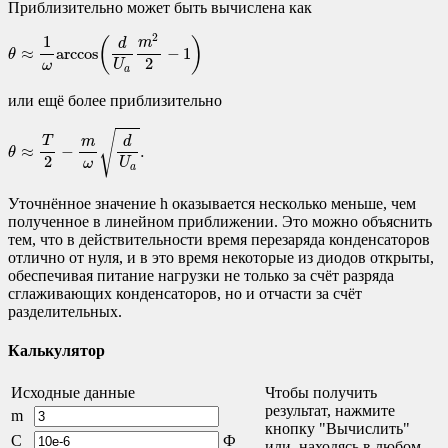
Приблизительно может быть вычислена как
θ
≈
1
ω
arccos
(
d
U
a
m
2
2
−
1
)
2
1
(
)
m
d
≈
arccos
−
1
θ
2
U
ω
a
или ещё более приблизительно
θ
≈
T
2
−
m
ω
d
U
a
.
√
T
d
m
≈
−
.
θ
2
U
ω
a
Уточнённое значение h оказывается несколько меньше, чем
полученное в линейном приближении. Это можно объяснить
тем, что в действительности время перезаряда конденсаторов
отлично от нуля, и в это время некоторые из диодов открыты,
обеспечивая питание нагрузки не только за счёт разряда
сглаживающих конденсаторов, но и отчасти за счёт
разделительных.
Калькулятор
Исходные данные
Чтобы получить
результат, нажмите
m
кнопку "Вычислить"
C
Ф
или, находясь в любом