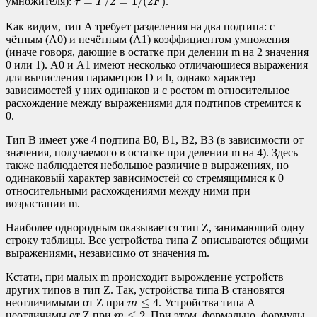
=
/
2
=
1
/
(
2
)
умножителя):
.
τ
T
F
Как видим, тип A требует разделения на два подтипа: с
чётным (A0) и нечётным (A1) коэффициентом умножения
(иначе говоря, дающие в остатке при делении m на 2 значения
0 или 1). A0 и A1 имеют несколько отличающиеся выражения
для вычисления параметров D и h, однако характер
зависимостей у них одинаков и с ростом m относительное
расхождение между выражениями для подтипов стремится к
0.
Тип B имеет уже 4 подтипа B0, B1, B2, B3 (в зависимости от
значения, получаемого в остатке при делении m на 4). Здесь
также наблюдается небольшое различие в выражениях, но
одинаковый характер зависимостей со стремящимися к 0
относительными расхождениями между ними при
возрастании m.
Наиболее однородным оказывается тип Z, занимающий одну
строку таблицы. Все устройства типа Z описываются общими
выражениями, независимо от значения m.
Кстати, при малых m происходит вырождение устройств
других типов в тип Z. Так, устройства типа B становятся
m
≤
4
≤
4
неотличимыми от Z при
. Устройства типа A
m
m
≤
2
≤
2
неотличимы от Z при
. При этом, формально, формулы
m