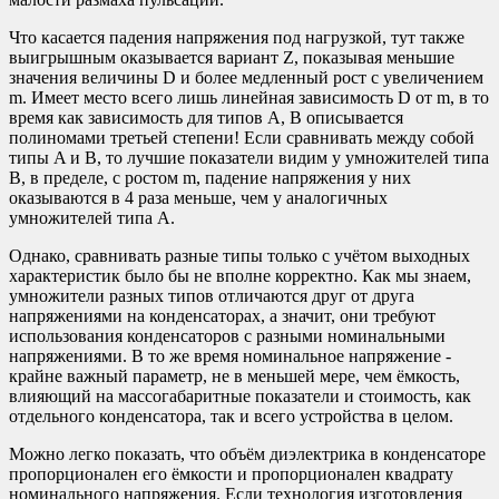
Что касается падения напряжения под нагрузкой, тут также
выигрышным оказывается вариант Z, показывая меньшие
значения величины D и более медленный рост с увеличением
m. Имеет место всего лишь линейная зависимость D от m, в то
время как зависимость для типов A, B описывается
полиномами третьей степени! Если сравнивать между собой
типы A и B, то лучшие показатели видим у умножителей типа
B, в пределе, с ростом m, падение напряжения у них
оказываются в 4 раза меньше, чем у аналогичных
умножителей типа A.
Однако, сравнивать разные типы только с учётом выходных
характеристик было бы не вполне корректно. Как мы знаем,
умножители разных типов отличаются друг от друга
напряжениями на конденсаторах, а значит, они требуют
использования конденсаторов с разными номинальными
напряжениями. В то же время номинальное напряжение -
крайне важный параметр, не в меньшей мере, чем ёмкость,
влияющий на массогабаритные показатели и стоимость, как
отдельного конденсатора, так и всего устройства в целом.
Можно легко показать, что объём диэлектрика в конденсаторе
пропорционален его ёмкости и пропорционален квадрату
номинального напряжения. Если технология изготовления