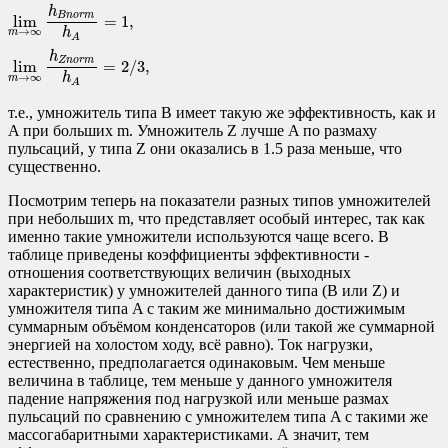
lim
m
→
∞
h
B
n
o
r
m
h
A
=
1
,
lim
m
→
∞
h
Z
n
o
r
m
h
A
=
2
/
3
,
h
B
n
o
r
m
lim
=
1
,
h
→
∞
m
A
h
Z
n
o
r
m
lim
=
2
/
3
,
h
→
∞
m
A
т.е., умножитель типа B имеет такую же эффективность, как и
A при больших m. Умножитель Z лучше A по размаху
пульсаций, у типа Z они оказались в 1.5 раза меньше, что
существенно.
Посмотрим теперь на показатели разных типов умножителей
при небольших m, что представляет особый интерес, так как
именно такие умножители используются чаще всего. В
таблице приведены коэффициенты эффективности -
отношения соответствующих величин (выходных
характеристик) у умножителей данного типа (B или Z) и
умножителя типа A с таким же минимально достижимым
суммарным объёмом конденсаторов (или такой же суммарной
энергией на холостом ходу, всё равно). Ток нагрузки,
естественно, предполагается одинаковым. Чем меньше
величина в таблице, тем меньше у данного умножителя
падение напряжения под нагрузкой или меньше размах
пульсаций по сравнению с умножителем типа A с такими же
массогабаритными характеристиками. А значит, тем