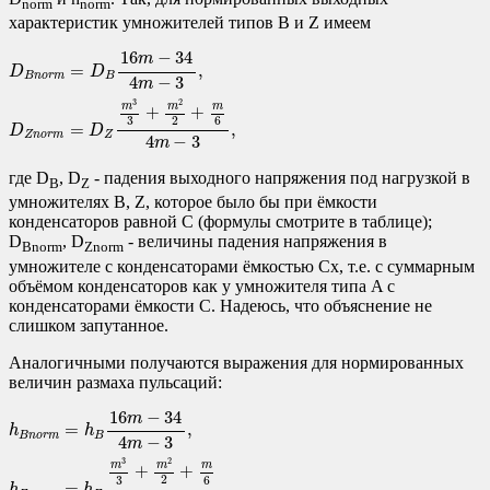
norm
norm
характеристик умножителей типов B и Z имеем
D
B
n
o
r
m
=
D
B
16
m
−
34
4
m
−
3
,
D
Z
n
o
r
m
=
D
Z
m
3
3
+
m
2
2
+
m
6
4
m
−
3
,
16
−
34
m
=
,
D
D
B
n
o
r
m
B
4
−
3
m
2
3
m
m
m
+
+
2
3
6
=
,
D
D
Z
n
o
r
m
Z
4
−
3
m
где D
, D
- падения выходного напряжения под нагрузкой в
B
Z
умножителях B, Z, которое было бы при ёмкости
конденсаторов равной C (формулы смотрите в таблице);
D
, D
- величины падения напряжения в
Bnorm
Znorm
умножителе с конденсаторами ёмкостью Cx, т.е. с суммарным
объёмом конденсаторов как у умножителя типа A с
конденсаторами ёмкости C. Надеюсь, что объяснение не
слишком запутанное.
Аналогичными получаются выражения для нормированных
величин размаха пульсаций:
h
B
n
o
r
m
=
h
B
16
m
−
34
4
m
−
3
,
h
Z
n
o
r
m
=
h
Z
m
3
3
+
m
2
2
+
m
6
4
m
−
3
.
16
−
34
m
=
,
h
h
B
n
o
r
m
B
4
−
3
m
2
3
m
m
m
+
+
2
3
6
=
.