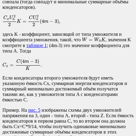
совпала (тогда совпадут и минимальные суммарные объёмы
конденсаторов).
C
x
U
a
2
2
K
=
C
U
a
2
2
(
4
m
−
3
)
,
2
2
C
U
C
U
x
a
a
=
(
4
−
3
)
,
K
m
2
2
здесь K - коэффициент, зависящий от типа умножителя и
W
=
W
0
K
=
коэффициента умножения, такой, что
, значения K
W
W
K
0
смотрите в
таблице 1
; (4m-3) это значение коэффициента для
типа A. Тогда
C
x
=
C
(
4
m
−
3
)
K
.
(
4
−
3
)
C
m
=
.
C
x
K
Если конденсаторы второго умножителя будут иметь
указанную ёмкость Cx, суммарная энергия конденсаторов и
суммарный минимально достижимый объём получатся
такими же, как у умножителя типа A с конденсаторами
ёмкостью C.
Пример. На
рис. 5
изображены схемы двух умножителей
напряжения на 3, один - типа A, второй - типа Z. Если ёмкость
конденсаторов в первом равна C, то во втором она должна
быть Cx=C*9/14, чтобы получить одинаковые минимально
достижимые суммарные объёмы конденсаторов в этих