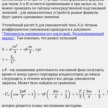
для типов A и B остаются применимыми и при малых m, это
можно проверить по таблице непосредственной подстановкой
значений - для эквивалентных устройств разные формулы
будут давать одинаковые значения.
Уточнённый расчёт h для умножителей типа A (с чётным
коэффициентом умножения) приводится в документе
"Умножитель напряжения под нагрузкой. Детализированный
анализ"
. Там показано, что размах пульсаций
h
=
d
m
2
4
+
γ
θ
m
2
,
где
γ
=
I
L
C
,
2
m
m
=
+
,
г
д
е
h
d
γ
θ
2
4
I
L
=
,
γ
C
θ
а
- так называемая длительность пассивной фазы полутакта,
θ
время от конца одного перезаряда конденсаторов до начала
следующего, в течение которого все диоды умножителя
закрыты. Может быть найдена из уравнения
−
U
a
(
cos
2
π
θ
T
+
1
)
+
γ
θ
(
−
3
m
4
+
1
2
)
+
γ
T
2
(
3
m
4
−
1
2
+
m
2
2
)
=
0
,
1
1
3
3
2
(
)
(
)
(
T
m
m
π
θ
−
cos
+
1
+
−
+
+
−
+
U
γ
θ
γ
a
2
2
2
4
4
T
которое решается только численными методами.