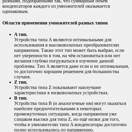
разными, подобранными так, что суммарный объём
конденсаторов каждого из умножителей оказывается
одинаковым.
Области применения умножителей разных типов
A тип.
Устройства типа A являются оптимальными для
использования в высоковольтных преобразователях
напряжения. Также этот тип может быть выбран, если
нет уверенности в том, на чём остановиться или нет
желания глубоко погружаться в изучение данной
проблемы. Тип A является даже если и не оптимальным,
то достаточно хорошим решением для большинства
случаев.
Z тип.
Устройства типа Z показывают наилучшие
характеристики в низковольтных устройствах.
B тип.
Устройства типа B (и аналогичные им) могут оказаться
наиболее предпочтительными в некоторых
промежуточных ситуациях, когда напряжения уже
слишком высоки для типа Z, но ещё низки для того,
чтобы в умножителях типа A конденсаторы достаточно
полно использовались по напряжению.