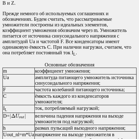
B и Z.
Прежде немного об используемых соглашениях и
обозначениях. Будем считать, что рассматриваемые
умножители построены из идеальных элементов,
коэффициент умножения обозначим через m. Умножитель
питается от источника синусоидального напряжения с
амплитудой Ua и частотой F. Все конденсаторы имеют
одинаковую ёмкость C. При наличии нагрузки, считаем, что
она потребляет постоянный ток I
.
L
Основные обозначения
m
коэффициент умножения;
Ua
амплитуда питающего умножитель источника
синусоидального напряжения;
F
частота колебаний питающего источника;
C
ёмкость каждого из конденсаторов
умножителя;
I
ток, потребляемый нагрузкой;
L
|
Δ
U
o
u
t
|
|
Δ
|
величина падения напряжения на выходе
D=
U
o
u
t
умножителя под нагрузкой;
h
размах пульсаций выходного напряжения;
Uout_nl=m*Ua
напряжение на выходе умножителя в