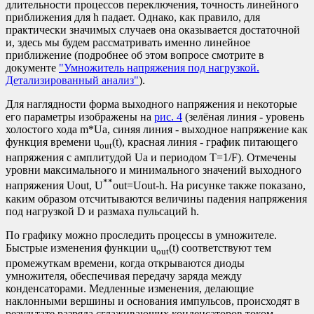
длительности процессов переключения, точность линейного
приближения для h падает. Однако, как правило, для
практически значимых случаев она оказывается достаточной
и, здесь мы будем рассматривать именно линейное
приближение (подробнее об этом вопросе смотрите в
документе
"Умножитель напряжения под нагрузкой.
Детализированный анализ"
).
Для наглядности форма выходного напряжения и некоторые
его параметры изображены на
рис. 4
(зелёная линия - уровень
холостого хода m*Ua, синяя линия - выходное напряжение как
функция времени u
(t), красная линия - график питающего
out
напряжения с амплитудой Ua и периодом T=1/F). Отмечены
уровни максимального и минимального значений выходного
**
напряжения Uout, U
out=Uout-h. На рисунке также показано,
каким образом отсчитываются величины падения напряжения
под нагрузкой D и размаха пульсаций h.
По графику можно проследить процессы в умножителе.
Быстрые изменения функции u
(t) соответствуют тем
out
промежуткам времени, когда открываются диоды
умножителя, обеспечивая передачу заряда между
конденсаторами. Медленные изменения, делающие
наклонными вершины и основания импульсов, происходят в
результате разряда сглаживающих конденсаторов током