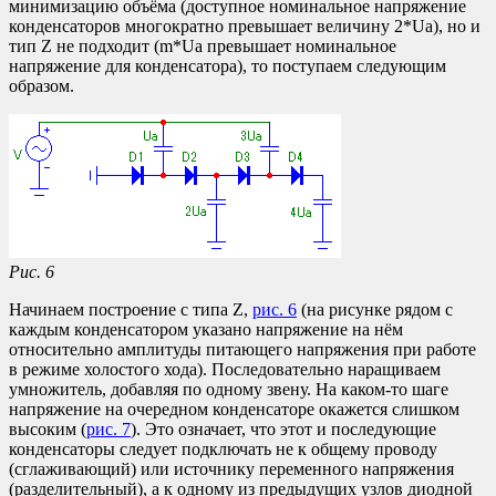
минимизацию объёма (доступное номинальное напряжение
конденсаторов многократно превышает величину 2*Ua), но и
тип Z не подходит (m*Ua превышает номинальное
напряжение для конденсатора), то поступаем следующим
образом.
Рис. 6
Начинаем построение с типа Z,
рис. 6
(на рисунке рядом с
каждым конденсатором указано напряжение на нём
относительно амплитуды питающего напряжения при работе
в режиме холостого хода). Последовательно наращиваем
умножитель, добавляя по одному звену. На каком-то шаге
напряжение на очередном конденсаторе окажется слишком
высоким (
рис. 7
). Это означает, что этот и последующие
конденсаторы следует подключать не к общему проводу
(сглаживающий) или источнику переменного напряжения
(разделительный), а к одному из предыдущих узлов диодной