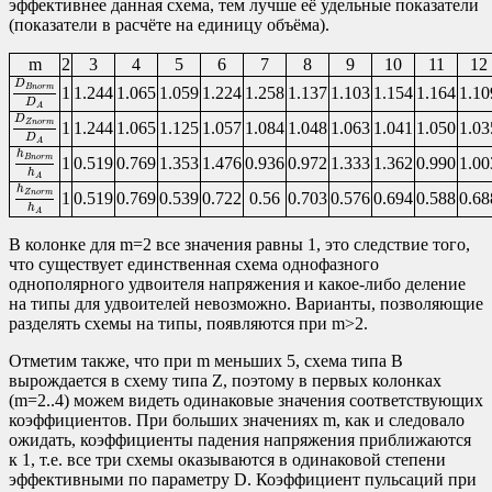
эффективнее данная схема, тем лучше её удельные показатели
(показатели в расчёте на единицу объёма).
m
2
3
4
5
6
7
8
9
10
11
12
D
B
n
o
r
m
D
A
D
B
n
o
r
m
1
1.244
1.065
1.059
1.224
1.258
1.137
1.103
1.154
1.164
1.10
D
A
D
Z
n
o
r
m
D
A
D
Z
n
o
r
m
1
1.244
1.065
1.125
1.057
1.084
1.048
1.063
1.041
1.050
1.03
D
A
h
B
n
o
r
m
h
A
h
B
n
o
r
m
1
0.519
0.769
1.353
1.476
0.936
0.972
1.333
1.362
0.990
1.00
h
A
h
Z
n
o
r
m
h
A
h
Z
n
o
r
m
1
0.519
0.769
0.539
0.722
0.56
0.703
0.576
0.694
0.588
0.68
h
A
В колонке для m=2 все значения равны 1, это следствие того,
что существует единственная схема однофазного
однополярного удвоителя напряжения и какое-либо деление
на типы для удвоителей невозможно. Варианты, позволяющие
разделять схемы на типы, появляются при m>2.
Отметим также, что при m меньших 5, схема типа B
вырождается в схему типа Z, поэтому в первых колонках
(m=2..4) можем видеть одинаковые значения соответствующих
коэффициентов. При больших значениях m, как и следовало
ожидать, коэффициенты падения напряжения приближаются
к 1, т.е. все три схемы оказываются в одинаковой степени
эффективными по параметру D. Коэффициент пульсаций при