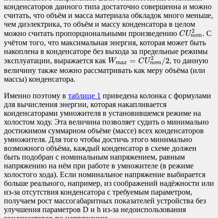
конденсаторов данного типа достаточно совершенна и можно
считать, что объём и масса материала обкладок много меньше,
чем диэлектрика, то объём и массу конденсатора в целом
C
U
n
o
m
2
2
можно считать пропорциональными произведению
. С
C
U
n
o
m
учётом того, что максимальная энергия, которая может быть
накоплена в конденсаторе без выхода за предельные режимы
W
m
a
x
=
C
U
n
o
m
2
/
2
2
=
/
2
эксплуатации, выражается как
, то данную
W
C
U
m
a
x
n
o
m
величину также можно рассматривать как меру объёма (или
массы) конденсатора.
Именно поэтому в
таблице 1
приведена колонка с формулами
для вычисления энергии, которая накапливается
конденсаторами умножителя в установившемся режиме на
холостом ходу. Эта величина позволяет судить о минимально
достижимом суммарном объёме (массе) всех конденсаторов
умножителя. Для того чтобы достичь этого минимально
возможного объёма, каждый конденсатор в схеме должен
быть подобран с номинальным напряжением, равным
напряжению на нём при работе в умножителе (в режиме
холостого хода). Если номинальное напряжение выбирается
больше реального, например, из соображений надёжности или
из-за отсутствия конденсатора с требуемым параметром,
получаем рост массогабаритных показателей устройства без
улучшения параметров D и h из-за недоиспользования