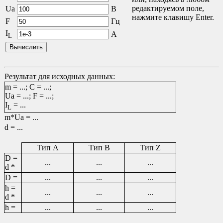
редактируемом поле,
Ua
В
нажмите клавишу Enter.
F
Гц
I
А
L
Результат для исходных данных:
m =
...
; C =
...
;
Ua =
...
; F =
...
;
I
=
...
L
m*Ua =
...
d =
...
Тип A
Тип B
Тип Z
D =
...
...
...
d *
D =
...
...
...
h =
...
...
...
d *
h =
...
...
...