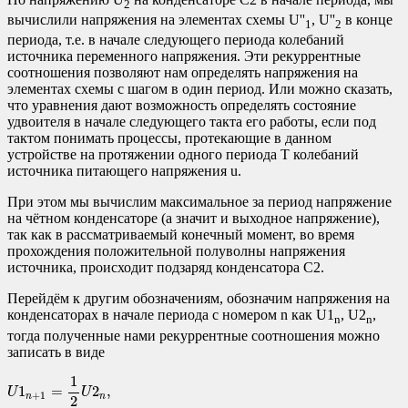
2
вычислили напряжения на элементах схемы U''
, U''
в конце
1
2
периода, т.е. в начале следующего периода колебаний
источника переменного напряжения. Эти рекуррентные
соотношения позволяют нам определять напряжения на
элементах схемы с шагом в один период. Или можно сказать,
что уравнения дают возможность определять состояние
удвоителя в начале следующего такта его работы, если под
тактом понимать процессы, протекающие в данном
устройстве на протяжении одного периода T колебаний
источника питающего напряжения u.
При этом мы вычислим максимальное за период напряжение
на чётном конденсаторе (а значит и выходное напряжение),
так как в рассматриваемый конечный момент, во время
прохождения положительной полуволны напряжения
источника, происходит подзаряд конденсатора C2.
Перейдём к другим обозначениям, обозначим напряжения на
конденсаторах в начале периода с номером n как U1
, U2
,
n
n
тогда полученные нами рекуррентные соотношения можно
записать в виде
U
1
n
+
1
=
1
2
U
2
n
,
U
2
n
+
1
=
U
a
+
1
2
U
2
n
,
U
1
0
=
0
,
U
2
0
=
0.
1
1
=
2
,
U
U
+
1
n
n
2