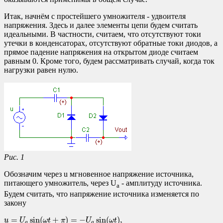
Итак, начнём с простейшего умножителя - удвоителя
напряжения. Здесь и далее элементы цепи будем считать
идеальными. В частности, считаем, что отсутствуют токи
утечки в конденсаторах, отсутствуют обратные токи диодов, а
прямое падение напряжения на открытом диоде считаем
равным 0. Кроме того, будем рассматривать случай, когда ток
нагрузки равен нулю.
Рис. 1
Обозначим через u мгновенное напряжение источника,
питающего умножитель, через U
- амплитуду источника.
a
Будем считать, что напряжение источника изменяется по
закону
u
=
U
a
sin
(
ω
t
+
π
)
=
−
U
a
sin
(
ω
t
)
,
=
sin
(
+
)
=
−
sin
(
)
,
u
U
ω
t
π
U
ω
t
a
a