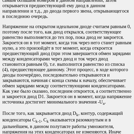
самым большим номером в данном направлении, затем
открывается предшествующий ему диод в данном
направлении и т.д., до диода первого звена, открывающегося
в последнюю очередь.
Напряжение на открытом идеальном диоде считаем равным 0,
поэтому после того, как диод открылся, соответствующее
равенство выполняется до тех пор, пока диод не закроется.
Закроется он в тот момент, когда ток через него станет равным
нулю, а это произойдёт в тот момент, когда откроется
предшествующий диод (при этом завершается обмен зарядами
между конденсаторами через диод и ток через диод
становится равным 0), т.е. выполнится равенство из списка
(4), предшествующее данному. Этот процесс, в ходе которого
диоды поочерёдно, последовательно открываются и
закрываются, начиная с конца схемы к началу, обеспечивает
обмен зарядами между соответствующими конденсаторами.
Как уже было сказано, последним откроется, а соответственно
и закроется диод D1. Закроется он в момент, когда напряжение
источника достигнет минимального значения -U
.
a
После того, как закрывается диод D
, контур, содержащий
k
конденсаторы C
, C
оказывается разомкнутым и в
k-1
k
дальнейшем, в данном полутакте работы умножителя,
напряжения на этих конденсаторах не изменяются. Иначе