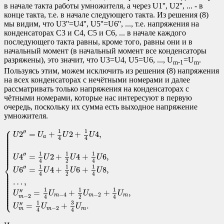
в начале такта работы умножителя, а через U1'', U2'', ... - в
конце такта, т.е. в начале следующего такта. Из решения (8)
мы видим, что U3''=U4'', U5''=U6'', ..., т.е. напряжения на
конденсаторах C3 и C4, C5 и C6, ... в начале каждого
последующего такта равны, кроме того, равны они и в
начальный момент (в начальный момент все конденсаторы
разряжены), это значит, что U3=U4, U5=U6, ..., U
=U
.
m-1
m
Пользуясь этим, можем исключить из решения (8) напряжения
на всех конденсаторах с нечётными номерами и далее
рассматривать только напряжения на конденсаторах с
чётными номерами, которые нас интересуют в первую
очередь, поскольку их сумма есть выходное напряжение
умножителя.
⎧
{
U
2
″
=
U
a
+
1
4
U
2
+
1
4
U
4
,
U
4
″
=
1
4
U
2
+
1
2
U
4
+
1
4
U
6
,
U
6
″
=
1
4
U
4
+
1
2
U
6
⎪

1
1
⎪

′′
2
=
+
2
+
4
,
⎪

U
U
U
U
⎪

a
⎪

4
4
⎪

⎪

⎪

⎪

⎪

⎪

⎪

⎪
1
1
1
′′
4
=
2
+
4
+
6
,
U
U
U
U
2
4
4
⎨
1
1
1
′′
6
=
4
+
6
+
8
,
U
U
U
U
⎪

⎪

2
4
4
⎪

⎪

⎪

…
,
⎪

⎪

⎪

⎪

⎪

1
1
1
⎪

′′
=
+
+
,
⎪

U
U
U
U
⎩
⎪
−
4
−
2
m
m
m
−
2
2
4
4
m
3
1
′′
=
+
.
U
U
U
−
2
m
m
m
4
4