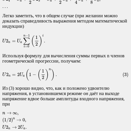
4
3
a
a
a
a
a
2
2
4
8
…
Легко заметить, что в общем случае (при желании можно
доказать справедливость выражения методом математической
индукции)
U
2
n
=
U
a
∑
i
=
0
n
−
1
(
1
2
)
i
.
−
1
n
i
1
(
)
∑
2
=
.
U
U
n
a
2
=
0
i
Используя формулу для вычисления суммы первых n членов
геометрической прогрессии, получаем:
(3)
U
2
n
=
2
U
a
(
1
−
(
1
2
)
n
)
.
n
1
(
(
)
)
2
=
2
1
−
.
(3)
U
U
n
a
2
Из (3) хорошо видно, что, как и положено удвоителю
напряжения, в установившемся режиме он даёт на выходе
напряжение вдвое больше амплитуды входного напряжения,
при
n
→
∞
,
(
1
/
2
)
n
→
0
,
U
2
n
→
2
U
a
.
→
∞
,
n
(
1
/
2
)
→
0
,
n
2
→
2
.
U
U
n
a