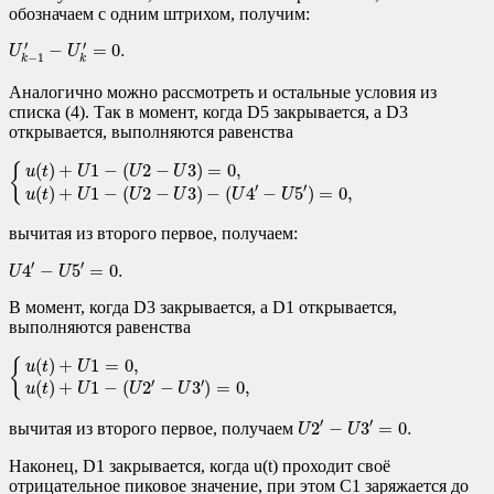
обозначаем с одним штрихом, получим:
U
k
−
1
′
−
U
k
′
=
0.
′
′
−
=
0.
U
U
−
1
k
k
Аналогично можно рассмотреть и остальные условия из
списка (4). Так в момент, когда D5 закрывается, а D3
открывается, выполняются равенства
{
u
(
t
)
+
U
1
−
(
U
2
−
U
3
)
=
0
,
u
(
t
)
+
U
1
−
(
U
2
−
U
3
)
−
(
U
4
′
−
U
5
′
)
=
0
,
(
)
+
1
−
(
2
−
3
)
=
0
,
{
u
t
U
U
U
′
′
(
)
+
1
−
(
2
−
3
)
−
(
4
−
5
)
=
0
,
u
t
U
U
U
U
U
вычитая из второго первое, получаем:
U
4
′
−
U
5
′
=
0.
′
′
4
−
5
=
0.
U
U
В момент, когда D3 закрывается, а D1 открывается,
выполняются равенства
{
u
(
t
)
+
U
1
=
0
,
u
(
t
)
+
U
1
−
(
U
2
′
−
U
3
′
)
=
0
,
(
)
+
1
=
0
,
{
u
t
U
′
′
(
)
+
1
−
(
2
−
3
)
=
0
,
u
t
U
U
U
U
2
′
−
U
3
′
=
0.
′
′
2
−
3
=
0.
вычитая из второго первое, получаем
U
U
Наконец, D1 закрывается, когда u(t) проходит своё
отрицательное пиковое значение, при этом C1 заряжается до