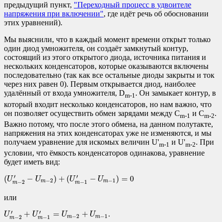
предыдущий пункт,
"Переходный процесс в удвоителе
напряжения при включении"
, где идёт речь об обосновании
этих уравнений).
Мы выяснили, что в каждый момент времени открыт только
один диод умножителя, он создаёт замкнутый контур,
состоящий из этого открытого диода, источника питания и
нескольких конденсаторов, которые оказываются включены
последовательно (так как все остальные диоды закрыты и ток
через них равен 0). Первым открывается диод, наиболее
удалённый от входа умножителя, D
. Он замыкает контур, в
m-1
который входит несколько конденсаторов, но нам важно, что
он позволяет осуществить обмен зарядами между C
и C
.
m-1
m-2
Важно потому, что после этого обмена, на данном полутакте,
напряжения на этих конденсаторах уже не изменяются, и мы
получаем уравнение для искомых величин U'
и U'
. При
m-1
m-2
условии, что ёмкость конденсаторов одинакова, уравнение
будет иметь вид:
(
U
m
−
2
′
−
U
m
−
2
)
+
(
U
m
−
1
′
−
U
m
−
1
)
=
0
′
′
(
−
)
+
(
−
)
=
0
U
U
U
U
−
2
−
1
m
m
−
2
−
1
m
m
или
U
m
−
2
′
+
U
m
−
1
′
=
U
m
−
2
+
U
m
−
1
.
′
′
+
=
+
.
U
U
U
U
−
2
−
1
m
m
−
2
−
1
m
m