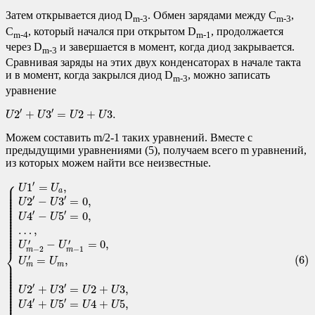
Затем открывается диод D
. Обмен зарядами между C
,
m-3
m-3
C
, который начался при открытом D
, продолжается
m-4
m-1
через D
и завершается в момент, когда диод закрывается.
m-3
Сравнивая заряды на этих двух конденсаторах в начале такта
и в момент, когда закрылся диод D
, можно записать
m-3
уравнение
U
2
′
+
U
3
′
=
U
2
+
U
3.
′
′
2
+
3
=
2
+
3.
U
U
U
U
Можем составить m/2-1 таких уравнений. Вместе с
предыдущими уравнениями (5), получаем всего m уравнений,
из которых можем найти все неизвестные.
(6)
{
U
1
′
=
U
a
,
U
2
′
−
U
3
′
=
0
,
U
4
′
−
U
5
′
=
0
,
…
,
U
m
−
2
′
−
U
m
−
1
′
=
0
,
U
m
′
=
U
m
⎧
′
⎪

1
=
,
U
U
⎪

⎪

a
⎪

⎪

′
′
⎪

2
−
3
=
0
,
U
U
⎪

⎪

⎪

⎪

′
′
⎪

4
−
5
=
0
,
⎪

U
U
⎪

⎪

⎪

⎪

…
,
⎪

⎪

⎪

⎪
′
′
−
=
0
,
U
U
−
2
−
1
m
m
⎨
(6)
′
=
,
U
U
⎪

⎪

m
m
⎪

⎪

⎪

⎪

⎪

⎪

⎪

′
′
⎪

2
+
3
=
2
+
3
,
U
U
U
U
⎪

⎪

⎪

⎪

′
′
⎪

4
+
5
=
4
+
5
,
U
U
U
U