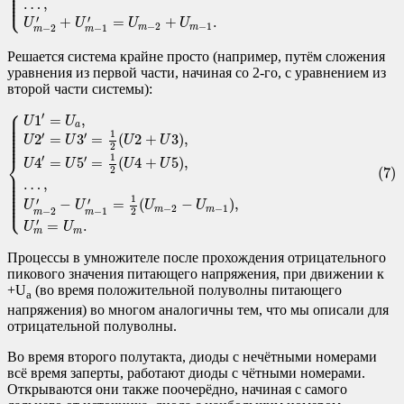
⎪

⎪

⎪

⎪

⎩
⎪
…
,
′
′
+
=
+
.
U
U
U
U
−
2
−
1
m
m
−
2
−
1
m
m
Решается система крайне просто (например, путём сложения
уравнения из первой части, начиная со 2-го, с уравнением из
второй части системы):
⎧
(7)
{
U
1
′
=
U
a
,
U
2
′
=
U
3
′
=
1
2
(
U
2
+
U
3
)
,
U
4
′
=
U
5
′
=
1
2
(
U
4
+
U
5
)
,
…
,
U
m
−
2
′
⎪

′
⎪

1
=
,
U
U
⎪

⎪

a
⎪

⎪

1
⎪

′
′
2
=
3
=
(
2
+
3
)
,
⎪

U
U
U
U
⎪
2
1
′
⎨
′
4
=
5
=
(
4
+
5
)
,
U
U
U
U
(7)
2
⎪

⎪

⎪

…
,
⎪

⎪

⎪

⎪

⎪

1
⎩
⎪
′
′
−
=
(
−
)
,
U
U
U
U
−
2
−
1
m
m
−
2
−
1
2
m
m
′
=
.
U
U
m
m
Процессы в умножителе после прохождения отрицательного
пикового значения питающего напряжения, при движении к
+U
(во время положительной полуволны питающего
a
напряжения) во многом аналогичны тем, что мы описали для
отрицательной полуволны.
Во время второго полутакта, диоды с нечётными номерами
всё время заперты, работают диоды с чётными номерами.
Открываются они также поочерёдно, начиная с самого