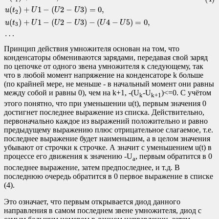
(
)
+
1
−
(
2
−
3
)
=
0
,
u
t
U
U
U
2
(
)
+
1
−
(
2
−
3
)
−
(
4
−
5
)
=
0
,
u
t
U
U
U
U
U
3
…
Принцип действия умножителя основан на том, что
конденсаторы обмениваются зарядами, передавая свой заряд
по цепочке от одного звена умножителя к следующему, так
что в любой момент напряжение на конденсаторе k больше
(по крайней мере, не меньше - в начальный момент они равны
между собой и равны 0), чем на k+1, -(U
-U
)<=0. С учётом
k
k+1
этого понятно, что при уменьшении u(t), первым значения 0
достигнет последнее выражение из списка. Действительно,
первоначально каждое из выражений положительно и равно
предыдущему выражению плюс отрицательное слагаемое, т.е.
последнее выражение будет наименьшим, а в целом значения
убывают от строчки к строчке. А значит с уменьшением u(t) в
процессе его движения к значению -U
, первым обратится в 0
a
последнее выражение, затем предпоследнее, и т.д. В
последнюю очередь обратится в 0 первое выражение в списке
(4).
Это означает, что первым открывается диод данного
направления в самом последнем звене умножителя, диод с