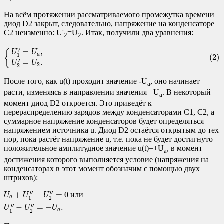
На всём протяжении рассматриваемого промежутка времени
диод D2 закрыт, следовательно, напряжение на конденсаторе
C2 неизменно: U'
=U
. Итак, получили два уравнения:
2
2
(2)
{
U
1
′
=
U
a
,
U
2
′
=
U
2
.
′
=
,
{
U
U
a
1
(2)
′
=
.
U
U
2
2
После того, как u(t) проходит значение -U
, оно начинает
a
расти, изменяясь в направлении значения +U
. В некоторый
a
момент диод D2 откроется. Это приведёт к
перераспределению зарядов между конденсаторами C1, C2, а
суммарное напряжение конденсаторов будет определяться
напряжением источника u. Диод D2 остаётся открытым до тех
пор, пока растёт напряжение u, т.е. пока не будет достигнуто
положительное амплитудное значение u(t)=+U
, в момент
a
достижения которого выполняется условие (напряжения на
конденсаторах в этот момент обозначим с помощью двух
штрихов):
U
a
+
U
1
″
−
U
2
″
=
0
или
U
1
″
−
U
2
″
=
−
U
a
.
′′
′′
+
−
=
0
и
л
и
U
U
U
a
1
2
′′
′′
−
=
−
.
U
U
U
a
1
2