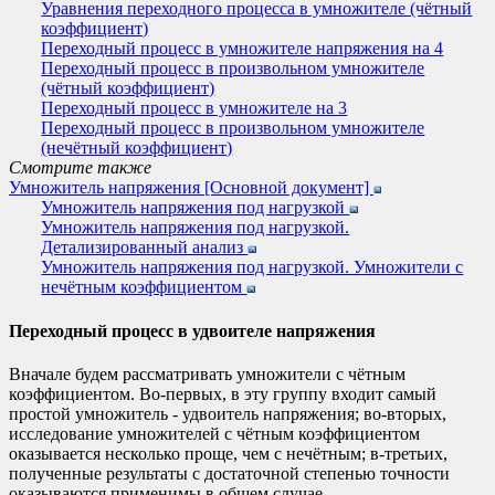
Уравнения переходного процесса в умножителе (чётный
коэффициент)
Переходный процесс в умножителе напряжения на 4
Переходный процесс в произвольном умножителе
(чётный коэффициент)
Переходный процесс в умножителе на 3
Переходный процесс в произвольном умножителе
(нечётный коэффициент)
Смотрите также
Умножитель напряжения [Основной документ]
Умножитель напряжения под нагрузкой
Умножитель напряжения под нагрузкой.
Детализированный анализ
Умножитель напряжения под нагрузкой. Умножители с
нечётным коэффициентом
Переходный процесс в удвоителе напряжения
Вначале будем рассматривать умножители с чётным
коэффициентом. Во-первых, в эту группу входит самый
простой умножитель - удвоитель напряжения; во-вторых,
исследование умножителей с чётным коэффициентом
оказывается несколько проще, чем с нечётным; в-третьих,
полученные результаты с достаточной степенью точности
оказываются применимы в общем случае.