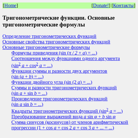
[
Home
]
[
Donate!
] [
Контакты
]
Тригонометрические функции. Основные
тригонометрические формулы
Определение тригонометрических функций
Основные свойства тригонометрических функций
Основные тригонометрические формулы
Формулы приведения
(sin (
π / 2
+
a
) = ...)
Соотношения между функциями одного аргумента
2
2
(sin
a
+ cos
a
= ...)
Функции суммы и разности двух аргументов
(sin (
a
+
b
) = ...)
Функции двойного угла
(sin (2
a
) = ...)
Суммы и разности тригонометрических функций
(sin
a
+ sin
b
= ...)
Произведение тригонометрических функций
(sin
a
sin
b
= ...)
2
Квадраты тригонометрических функций
(sin
a
= ...)
Преобразование выражений вида
a
sin
φ
+
b
sin
φ
Сумма синусов (косинусов) от членов арифметической
прогрессии
(1 + cos
a
+ cos 2
a
+ cos 3
a
+ ... = ...)