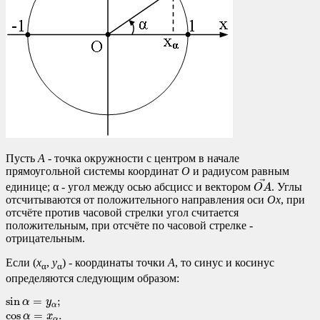
Пусть
A
- точка окружности с центром в начале
прямоугольной системы координат
O
и радиусом равным
O
A
→
→
единице; α - угол между осью абсцисс и вектором
. Углы
O
A
отсчитываются от положительного направления оси
Ox
, при
отсчёте против часовой стрелки угол считается
положительным, при отсчёте по часовой стрелке -
отрицательным.
Если (
x
,
y
) - координаты точки
A
, то синус и косинус
α
α
определяются следующим образом:
sin
α
=
y
α
;
cos
α
=
x
α
.
sin
=
;
α
y
α
cos
=
.
α
x
α