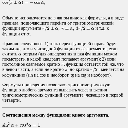
cos
(
±
)
=
−
cos
,
π
α
α
…
Обычно используются не в явном виде как формулы, а в виде
правила, позволяющего перейти от тригонометрической
π
/
2
±
α
,
π
±
α
,
3
π
/
2
±
α
/
2
±
,
±
,
3
/
2
±
функции аргумента
и т.д. к
π
α
π
α
π
α
α
функции от
.
α
Правило следующее: 1) знак перед функцией справа будет
таким же, что и у исходной функции от её аргумента, если
α
считать
острым (для определения знака функции можем
α
посмотреть, в какой квадрант попадает аргумент); 2) если
π
постоянное слагаемое кратно
, функция остаётся той же, что
π
π
/
2
π
/
2
в левой части, а если не кратно
, но кратно
- меняется на
π
π
кофункцию (sin на cos и наоборот, tg на ctg и наоборот).
Формулы приведения позволяют тригонометрическую
функцию любого аргумента выразить через значения
тригонометрических функций аргумента, лежащего в первой
четверти.
Соотношения между функциями одного аргумента.
sin
2
α
+
c
o
s
2
α
=
1
tg
α
=
sin
α
cos
α
1
+
tg
2
α
=
1
cos
2
α
2
2
sin
+
=
1
α
c
o
s
α