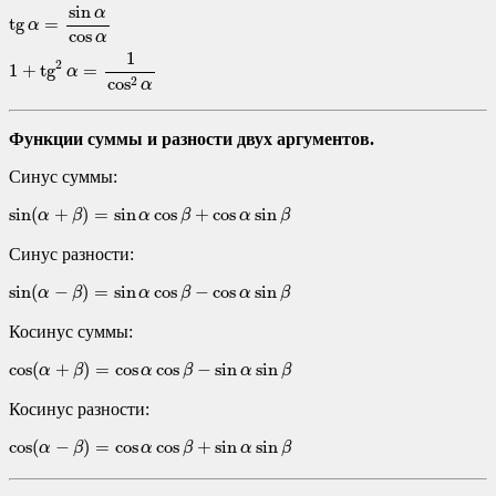
sin
α
tg
=
α
cos
α
1
2
1
+
tg
=
α
cos
2
α
Функции суммы и разности двух аргументов.
Синус суммы:
sin
(
α
+
β
)
=
sin
α
cos
β
+
cos
α
sin
β
sin
(
+
)
=
sin
cos
+
cos
sin
α
β
α
β
α
β
Синус разности:
sin
(
α
−
β
)
=
sin
α
cos
β
−
cos
α
sin
β
sin
(
−
)
=
sin
cos
−
cos
sin
α
β
α
β
α
β
Косинус суммы:
cos
(
α
+
β
)
=
cos
α
cos
β
−
sin
α
sin
β
cos
(
+
)
=
cos
cos
−
sin
sin
α
β
α
β
α
β
Косинус разности:
cos
(
α
−
β
)
=
cos
α
cos
β
+
sin
α
sin
β
cos
(
−
)
=
cos
cos
+
sin
sin
α
β
α
β
α
β