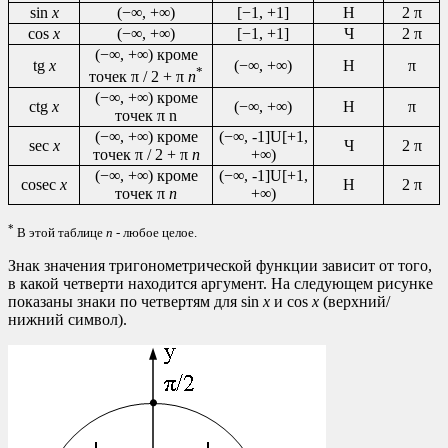
sin
x
(−∞, +∞)
[−1, +1]
Н
2 π
cos
x
(−∞, +∞)
[−1, +1]
Ч
2 π
(−∞, +∞) кроме
tg
x
(−∞, +∞)
Н
π
*
точек
π / 2 + π
n
(−∞, +∞) кроме
ctg
x
(−∞, +∞)
Н
π
точек π n
(−∞, +∞) кроме
(−∞, -1]U[+1,
sec
x
Ч
2 π
точек
π / 2 + π
n
+∞)
(−∞, +∞) кроме
(−∞, -1]U[+1,
cosec
x
Н
2 π
точек π
n
+∞)
*
В этой таблице
n
- любое целое.
Знак значения тригонометрической функции зависит от того,
в какой четверти находится аргумент. На следующем рисунке
показаны знаки по четвертям для sin
x
и cos
x
(верхний/
нижний символ).