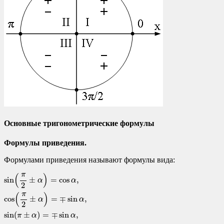
Основные тригонометрические формулы
Формулы приведения.
Формулами приведения называют формулы вида:
sin
(
π
2
±
α
)
=
cos
α
,
cos
(
π
2
±
α
)
=
∓
sin
α
,
sin
(
π
±
α
)
=
∓
sin
α
,
cos
(
π
±
α
)
=
−
cos
α
,
π
(
)
sin
±
=
cos
,
α
α
2
π
(
)
cos
±
=
∓
sin
,
α
α
2
sin
(
±
)
=
∓
sin
,
π
α
α