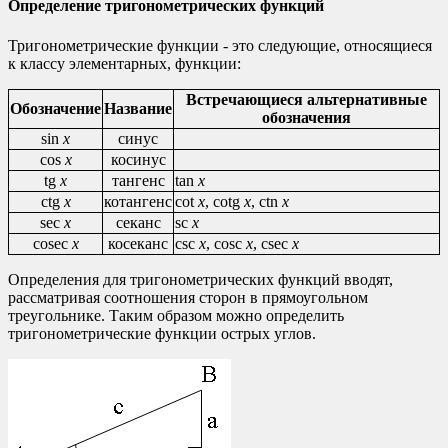
Определение тригонометрических функций
Тригонометрические функции - это следующие, относящиеся
к классу элементарных, функции:
Встречающиеся альтернативные
Обозначение
Название
обозначения
sin
x
синус
cos
x
косинус
tg
x
тангенс
tan
x
ctg
x
котангенс
cot
x
, cotg
x
, ctn
x
sec
x
секанс
sc
x
cosec
x
косеканс
csc
x
, cosc
x
, csec
x
Определения для тригонометрических функций вводят,
рассматривая соотношения сторон в прямоугольном
треугольнике. Таким образом можно определить
тригонометрические функции острых углов.