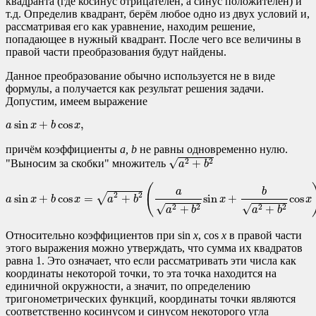
квадранта (где косинус отрицателен, а синус положителен) и
т.д. Определив квадрант, берём любое одно из двух условий и,
рассматривая его как уравнение, находим решение,
попадающее в нужный квадрант. После чего все величины в
правой части преобразования будут найдены.
Данное преобразование обычно используется не в виде
формулы, а получается как результат решения задачи.
Допустим, имеем выражение
a
sin
x
+
b
cos
x
,
sin
+
cos
,
a
x
b
x
причём коэффициенты
a, b
не равны одновременно нулю.
a
2
+
b
2
√
+
2
2
"Выносим за скобки" множитель
a
b
a
sin
x
+
b
cos
x
=
a
2
+
b
2
(
a
a
2
+
b
2
sin
x
+
b
a
2
+
b
2
cos
x
)
.
(
b
a
2
2
√
sin
+
cos
=
+
sin
+
cos
a
x
b
x
a
b
x
x
√
√
+
+
2
2
2
2
a
b
a
b
Относительно коэффициентов при sin
x
, cos
x
в правой части
этого выражения можно утверждать, что сумма их квадратов
равна 1. Это означает, что если рассматривать эти числа как
координаты некоторой точки, то эта точка находится на
единичной окружности, а значит, по определению
тригонометрических функций, координаты точки являются
соответственно косинусом и синусом некоторого угла