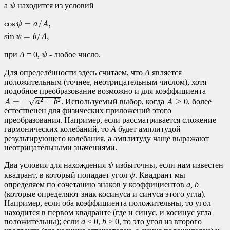
ψ
а
находится из условий
ψ
cos
ψ
=
a
/
A
,
sin
ψ
=
b
/
A
,
cos
=
/
,
ψ
a
A
sin
=
/
,
ψ
b
A
ψ
при
A
= 0
,
- любое число.
ψ
Для определённости здесь считаем, что
A
является
положительным (точнее, неотрицательным числом), хотя
подобное преобразование возможно и для коэффициента
A
=
−
a
2
+
b
2
A
≥
0
√
=
−
+
≥
0
2
2
. Используемый выбор, когда
, более
A
a
b
A
естественен для физических приложений этого
преобразования. Например, если рассматривается сложение
гармонических колебаний, то
A
будет амплитудой
результирующего колебания, а амплитуду чаще выражают
неотрицательными значениями.
ψ
Два условия для нахождения
избыточны, если нам известен
ψ
ψ
квадрант, в который попадает угол
. Квадрант мы
ψ
определяем по сочетанию знаков у коэффициентов
a, b
(которые определяют знак косинуса и синуса этого угла).
Например, если оба коэффициента положительны, то угол
находится в первом квадранте (где и синус, и косинус угла
положительны); если
a
< 0,
b
> 0, то это угол из второго