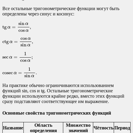
Все остальные тригонометрические функции могут быть
определены через синус и косинус:
tg
α
=
sin
α
cos
α
,
sin
α
tg
=
,
α
cos
α
ctg
α
=
cos
α
sin
α
,
cos
α
ctg
=
,
α
sin
α
sec
α
=
1
cos
α
;
1
sec
=
;
α
cos
α
cosec
α
=
1
sin
α
.
1
cosec
=
.
α
sin
α
На практике обычно ограничиваются использованием
функций sin, cos и tg. Остальные тригонометрические
функции используются крайне редко, вместо этих функций
сразу подставляют соответствующее им выражение.
Основные свойства тригонометрических функций
Область
Множество
Название
Чётность
Период
определения
значений