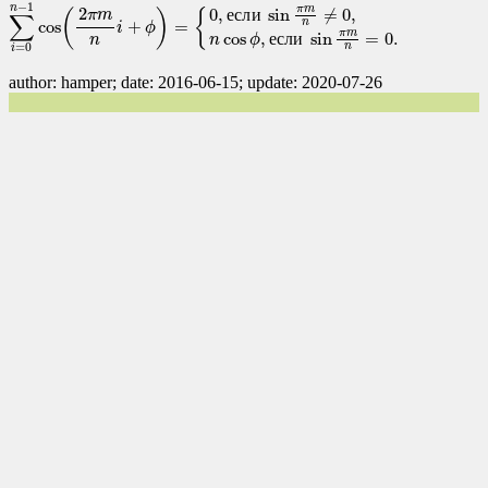
−
1
n
π
m
2
0
,
е
с
л
и
sin
≠
0
,
(
)
{
π
m
∑
cos
+
=
n
i
ϕ
π
m
cos
,
е
с
л
и
sin
=
0.
n
ϕ
n
=
0
n
i
author: hamper; date: 2016-06-15; update: 2020-07-26