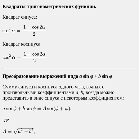
Квадраты тригонометрических функций.
Квадрат синуса:
sin
2
α
=
1
−
cos
2
α
2
1
−
cos
2
α
2
sin
=
α
2
Квадрат косинуса:
cos
2
α
=
1
+
cos
2
α
2
1
+
cos
2
α
2
cos
=
α
2
Преобразование выражений вида
a
sin
φ
+
b
sin
φ
Сумму синуса и косинуса одного угла, взятых с
произвольными коэффициентами
a, b
, всегда можно
представить в виде синуса с некоторым коэффициентом:
a
sin
ϕ
+
b
sin
ϕ
=
A
sin
(
ϕ
+
ψ
)
,
sin
+
sin
=
sin
(
+
)
,
a
ϕ
b
ϕ
A
ϕ
ψ
где
A
=
a
2
+
b
2
,
2
2
√
=
+
,
A
a
b