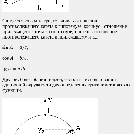
Синус острого угла треугольника - отношение
противолежащего катета к гипотенузе, косинус - отношение
прилежащего катета к гипотенузе, тангенс - отношение
противолежащего катета к прилежащему и т.д.
sin
A
=
a
/
c
,
sin
=
/
,
A
a
c
cos
A
=
b
/
c
,
cos
=
/
,
A
b
c
tg
A
=
a
/
b
.
tg
=
/
.
A
a
b
Другой, более общий подход, состоит в использовании
единичной окружности для определения тригонометрических
функций.