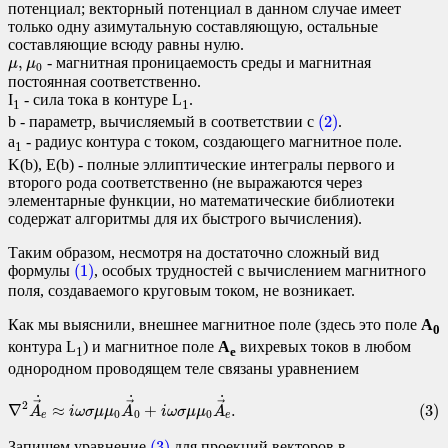
потенциал; векторный потенциал в данном случае имеет
только одну азимутальную составляющую, остальные
составляющие всюду равны нулю.
μ
,
μ
0
,
- магнитная проницаемость среды и магнитная
μ
μ
0
постоянная соответственно.
I
- сила тока в контуре L
.
1
1
(2)
(2)
b - параметр, вычисляемый в соответствии с
.
a
- радиус контура с током, создающего магнитное поле.
1
K(b), E(b) - полные эллиптические интегралы первого и
второго рода соответственно (не выражаются через
элементарные функции, но математические библиотеки
содержат алгоритмы для их быстрого вычисления).
Таким образом, несмотря на достаточно сложный вид
(1)
(1)
формулы
, особых трудностей с вычислением магнитного
поля, создаваемого круговым током, не возникает.
Как мы выяснили, внешнее магнитное поле (здесь это поле
A
0
контура L
) и магнитное поле
A
вихревых токов в любом
1
e
однородном проводящем теле связаны уравнением
(3)
∇
2
A
→
e
˙
≈
i
ω
σ
μ
μ
0
A
→
0
˙
+
i
ω
σ
μ
μ
0
A
→
e
˙
.
˙
˙
˙
→
→
→
2
∇
≈
+
.
(3)
A
i
ω
σ
μ
μ
A
i
ω
σ
μ
μ
A
0
0
0
e
e
(3)
(3)
Запишем уравнение
для проекций векторов в