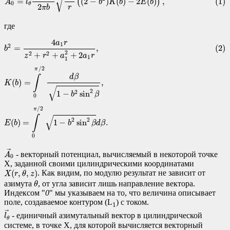
√
=
(
2
−
)
(
)
−
2
(
)
,
(1)
(
)
A
l
b
K
b
E
b
0
θ
2
r
π
b
где
(2)
b
2
=
4
a
1
r
z
2
+
r
2
+
a
1
2
+
2
a
1
r
,
K
(
b
)
=
∫
0
π
/
2
d
β
1
−
b
2
sin
2
β
,
E
(
b
)
=
∫
0
π
/
2
1
−
b
2
4
a
r
1
2
(2)
=
,
b
2
+
+
+
2
2
2
z
r
a
a
r
1
1
/
2
π
d
β
∫
(
)
=
,
K
b
√
2
1
−
sin
2
b
β
0
/
2
π
√
∫
2
2
(
)
=
1
−
sin
.
E
b
b
β
d
β
0
A
0
→
→
- векторный потенциал, вычисляемый в некоторой точке
A
0
X, заданной своими цилиндрическими координатами
X
(
r
,
θ
,
z
)
(
,
,
)
. Как видим, по модулю результат не зависит от
X
r
θ
z
θ
азимута
, от угла зависит лишь направление вектора.
θ
Индексом "
0
" мы указываем на то, что величина описывает
поле, создаваемое контуром (L
) с током.
1
l
θ
→
→
- единичный азимутальный вектор в цилиндрической
l
θ
системе, в точке X, для которой вычисляется векторный