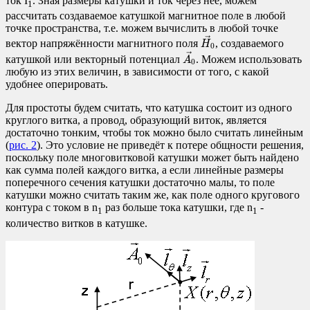
ток I
. Зная размеры катушки и ток через неё, можем
1
рассчитать создаваемое катушкой магнитное поле в любой
точке пространства, т.е. можем вычислить в любой точке
H
0
→
→
вектор напряжённости магнитного поля
, создаваемого
H
0
A
0
→
→
катушкой или векторный потенциал
. Можем использовать
A
0
любую из этих величин, в зависимости от того, с какой
удобнее оперировать.
Для простоты будем считать, что катушка состоит из одного
круглого витка, а провод, образующий виток, является
достаточно тонким, чтобы ток можно было считать линейным
(
рис. 2
). Это условие не приведёт к потере общности решения,
поскольку поле многовитковой катушки может быть найдено
как сумма полей каждого витка, а если линейные размеры
поперечного сечения катушки достаточно малы, то поле
катушки можно считать таким же, как поле одного кругового
контура с током в n
раз больше тока катушки, где n
-
1
1
количество витков в катушке.