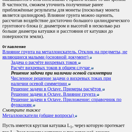
В частности, сможем уточнить полученные ранее
приближённые результаты для монеты (поскольку монета
является цилиндром). Влияние грунта можно оценить,
рассчитав воздействие достаточно большого цилиндрического
грунтового блока (с диаметром и высотой в несколько раз
больше диаметра катушки и расстояния от катушки до
поверхности земли).
Оглавление
Влияние грунта на металлоискатель. Отклик на предметы, не
являющиеся малыми (основной документ)
Задача о расчёте вихревых токов
Расчёт вихревых токов в общем случае
Решение задачи при наличии осевой симметрии
Численное решение задачи о вихревых токах при
наличии осевой симметрии
Решение задачи в Octave. Примеры расчётов
Решение задачи в Octave. Влияние грунта
Решение задачи в Octave. Приложение: справочник по
функциям
Смотрите также
Металлоискатели (общие вопросы)
Пусть имеется круглая катушка L
, через которую протекает
1