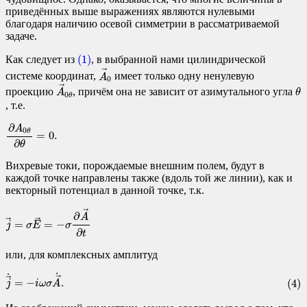
приведённых выше выражениях являются нулевыми
благодаря наличию осевой симметрии в рассматриваемой
задаче.
(1)
(1)
Как следует из
, в выбранной нами цилиндрической
A
→
0
→
системе координат,
имеет только одну ненулевую
A
0
A
→
0
θ
θ
→
проекцию
, причём она не зависит от азимутального угла
A
θ
0
θ
, т.е.
∂
A
0
θ
∂
θ
=
0.
∂
A
0
θ
=
0.
∂
θ
Вихревые токи, порождаемые внешним полем, будут в
каждой точке направлены также (вдоль той же линии), как и
векторный потенциал в данной точке, т.к.
j
→
=
σ
E
→
=
−
σ
∂
A
→
∂
t
→
∂
A
→
→
=
=
−
j
σ
E
σ
∂
t
или, для комплексных амплитуд
(4)
j
→
˙
=
−
i
ω
σ
A
→
˙
.
˙
˙
→
→
=
−
.
(4)
j
i
ω
σ
A