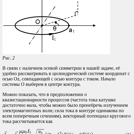
Рис. 2
В связи с наличием осевой симметрии в нашей задаче, её
удобно рассматривать в цилиндрической системе координат с
осью Oz, совпадающей с осью контура с током. Начало
системы O выберем в центре контура.
Можно показать, что в предположении о
квазистационарности процессов (частота тока катушке
достаточно мала, чтобы можно было пренебречь излучением
электромагнитных волн; сила тока в контуре одинакова по
всем поперечным сечениям), векторный потенциал кругового
тока рассчитывается как
(1)
A
0
→
=
l
θ
→
μ
μ
0
I
1
2
π
b
a
1
r
(
(
2
−
b
2
)
K
(
b
)
−
2
E
(
b
)
)
,
μ
μ
I
a
0
1
1
→
→
2