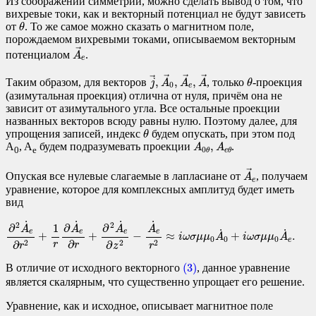
Из соображений симметрии, можно сделать вывод о том, что
вихревые токи, как и векторный потенциал не будут зависеть
θ
от
. То же самое можно сказать о магнитном поле,
θ
порождаемом вихревыми токами, описываемом векторным
A
→
e
→
потенциалом
.
A
e
j
→
,
A
→
0
,
A
→
e
,
A
→
θ
→
→
→
→
,
,
,
Таким образом, для векторов
, только
-проекция
j
A
A
A
θ
0
e
(азимутальная проекция) отлична от нуля, причём она не
зависит от азимутального угла. Все остальные проекции
названных векторов всюду равны нулю. Поэтому далее, для
θ
упрощения записей, индекс
будем опускать, при этом под
θ
A
0
θ
,
A
e
θ
,
A
, A
будем подразумевать проекции
.
A
A
0
e
0
θ
e
θ
A
→
e
→
Опуская все нулевые слагаемые в лапласиане от
, получаем
A
e
уравнение, которое для комплексных амплитуд будет иметь
вид
∂
2
A
˙
e
∂
r
2
+
1
r
∂
A
˙
e
∂
r
+
∂
2
A
˙
e
∂
z
2
−
A
˙
e
r
2
≈
i
ω
σ
μ
μ
0
A
˙
0
+
i
ω
σ
μ
μ
0
A
˙
e
.
˙
˙
˙
˙
2
2
1
∂
∂
∂
A
A
A
A
˙
˙
e
e
e
e
+
+
−
≈
+
.
i
ω
σ
μ
μ
A
i
ω
σ
μ
μ
A
0
0
0
e
∂
∂
∂
2
2
2
r
r
r
r
z
(3)
(3)
В отличие от исходного векторного
, данное уравнение
является скалярным, что существенно упрощает его решение.
Уравнение, как и исходное, описывает магнитное поле