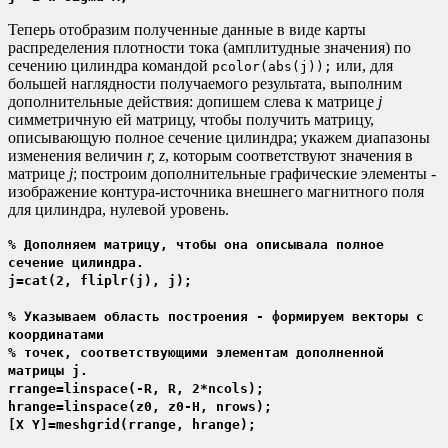
Теперь отобразим полученные данные в виде карты
распределения плотности тока (амплитудные значения) по
сечению цилиндра командой
или, для
pcolor(abs(j));
большей наглядности получаемого результата, выполним
дополнительные действия: допишем слева к матрице
j
симметричную ей матрицу, чтобы получить матрицу,
описывающую полное сечение цилиндра; укажем диапазоны
изменения величин
r, z
, которым соответствуют значения в
матрице
j
; построим дополнительные графические элементы -
изображение контура-источника внешнего магнитного поля
для цилиндра, нулевой уровень.
% Дополняем матрицу, чтобы она описывала полное
сечение цилиндра.
j=cat(2, fliplr(j), j);
% Указываем область построения - формируем векторы с
координатами
% точек, соответствующими элементам дополненной
матрицы j.
rrange=linspace(-R, R, 2*ncols);
hrange=linspace(z0, z0-H, nrows);
[X Y]=meshgrid(rrange, hrange);