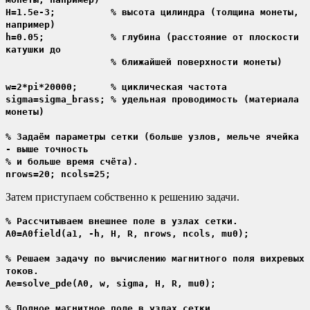
H=1.5e-3; % высота цилиндра (толщина монеты,
например)
h=0.05; % глубина (расстояние от плоскости
катушки до
% ближайшей поверхности монеты)
w=2*pi*20000; % циклическая частота
sigma=sigma_brass; % удельная проводимость (материала
монеты)
% Задаём параметры сетки (больше узлов, мельче ячейка
- выше точность
% и больше время счёта).
nrows=20; ncols=25;
Затем приступаем собственно к решению задачи.
% Рассчитываем внешнее поле в узлах сетки.
A0=A0field(a1, -h, H, R, nrows, ncols, mu0);
% Решаем задачу по вычислению магнитного поля вихревых
токов.
Ae=solve_pde(A0, w, sigma, H, R, mu0);
% Полное магнитное поле в узлах сетки.