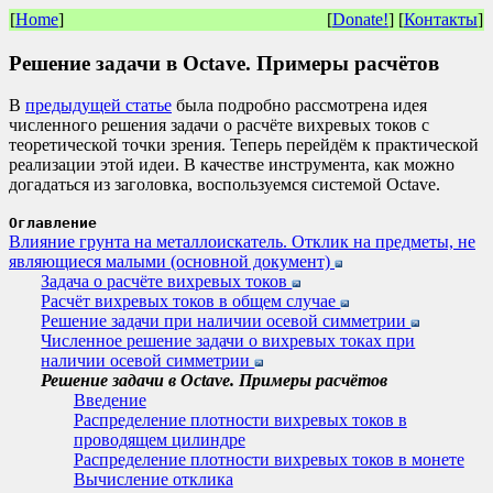
[
Home
]
[
Donate!
] [
Контакты
]
Решение задачи в Octave. Примеры расчётов
В
предыдущей статье
была подробно рассмотрена идея
численного решения задачи о расчёте вихревых токов с
теоретической точки зрения. Теперь перейдём к практической
реализации этой идеи. В качестве инструмента, как можно
догадаться из заголовка, воспользуемся системой Octave.
Оглавление
Влияние грунта на металлоискатель. Отклик на предметы, не
являющиеся малыми (основной документ)
Задача о расчёте вихревых токов
Расчёт вихревых токов в общем случае
Решение задачи при наличии осевой симметрии
Численное решение задачи о вихревых токах при
наличии осевой симметрии
Решение задачи в Octave. Примеры расчётов
Введение
Распределение плотности вихревых токов в
проводящем цилиндре
Распределение плотности вихревых токов в монете
Вычисление отклика