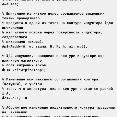
A=A0+Ae;
% Вычисляем магнитное поле, создаваемое вихревыми
токами проводящего
% предмета в одной из точек на контуре индуктора (для
вычисления
% магнитного потока через поверхность индуктора,
создаваемого
% вихревыми токами).
Ap1=Aeddy(A, w, sigma, H, R, h, a1, mu0);
% ЭДС индукции, наводимая в контуре-индукторе под
влиянием магнитного
% поля вихревых токов.
dE1=-2*i*w*pi*a1*Ap1;
% Изменение комплексного сопротивления контура
(катушки), с учётом
% того, что амплитуда тока в контуре считается равной
1 А.
dZ1=-dE1/1.0
% Абсолютное изменение индуктивности контура (разделив
на начальную
% индуктивность контура, получим относительное