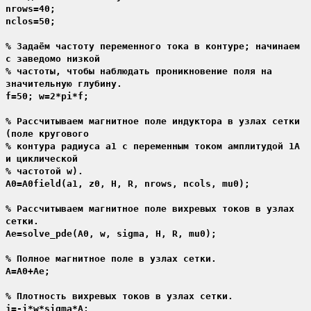
nrows=40;
nclos=50;
% Задаём частоту переменного тока в контуре; начинаем
с заведомо низкой
% частоты, чтобы наблюдать проникновение поля на
значительную глубину.
f=50; w=2*pi*f;
% Рассчитываем магнитное поле индуктора в узлах сетки
(поле кругового
% контура радиуса a1 с переменным током амплитудой 1А
и циклической
% частотой w).
A0=A0field(a1, z0, H, R, nrows, ncols, mu0);
% Рассчитываем магнитное поле вихревых токов в узлах
сетки.
Ae=solve_pde(A0, w, sigma, H, R, mu0);
% Полное магнитное поле в узлах сетки.
A=A0+Ae;
% Плотность вихревых токов в узлах сетки.
j=-i*w*sigma*A;