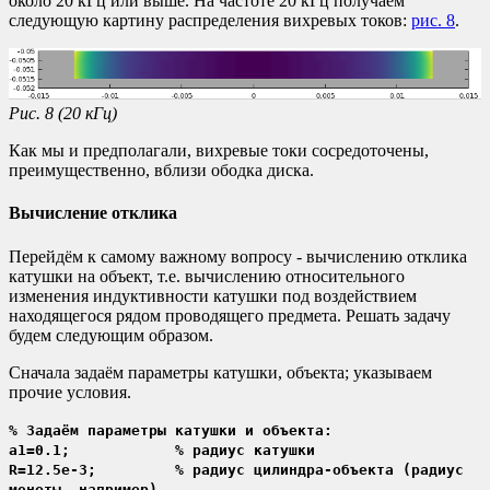
около 20 кГц или выше. На частоте 20 кГц получаем
следующую картину распределения вихревых токов:
рис. 8
.
Рис. 8 (20 кГц)
Как мы и предполагали, вихревые токи сосредоточены,
преимущественно, вблизи ободка диска.
Вычисление отклика
Перейдём к самому важному вопросу - вычислению отклика
катушки на объект, т.е. вычислению относительного
изменения индуктивности катушки под воздействием
находящегося рядом проводящего предмета. Решать задачу
будем следующим образом.
Сначала задаём параметры катушки, объекта; указываем
прочие условия.
% Задаём параметры катушки и объекта:
a1=0.1; % радиус катушки
R=12.5e-3; % радиус цилиндра-объекта (радиус
монеты, например)