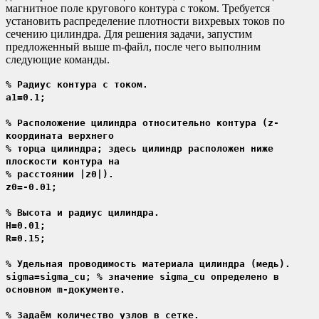
магнитное поле кругового контура с током. Требуется
установить распределение плотности вихревых токов по
сечению цилиндра. Для решения задачи, запустим
предложенный выше m-файл, после чего выполним
следующие команды.
% Радиус контура с током.
a1=0.1;
% Расположение цилиндра относительно контура (z-
координата верхнего
% торца цилиндра; здесь цилиндр расположен ниже
плоскости контура на
% расстоянии |z0|).
z0=-0.01;
% Высота и радиус цилиндра.
H=0.01;
R=0.15;
% Удельная проводимость материала цилиндра (медь).
sigma=sigma_cu; % значение sigma_cu определено в
основном m-документе.
% Задаём количество узлов в сетке.