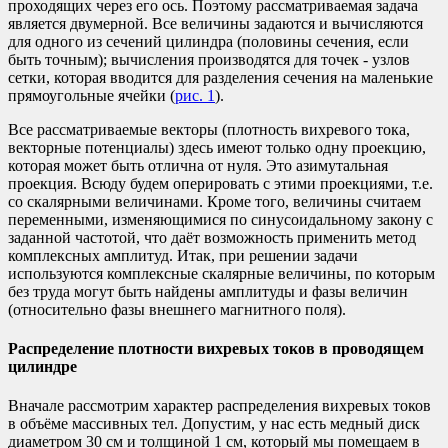
проходящих через его ось. Поэтому рассматриваемая задача
является двумерной. Все величины задаются и вычисляются
для одного из сечений цилиндра (половины сечения, если
быть точным); вычисления производятся для точек - узлов
сетки, которая вводится для разделения сечения на маленькие
прямоугольные ячейки (
рис. 1
).
Все рассматриваемые векторы (плотность вихревого тока,
векторные потенциалы) здесь имеют только одну проекцию,
которая может быть отлична от нуля. Это азимутальная
проекция. Всюду будем оперировать с этими проекциями, т.е.
со скалярными величинами. Кроме того, величины считаем
переменными, изменяющимися по синусоидальному закону с
заданной частотой, что даёт возможность применить метод
комплексных амплитуд. Итак, при решении задачи
используются комплексные скалярные величины, по которым
без труда могут быть найдены амплитуды и фазы величин
(относительно фазы внешнего магнитного поля).
Распределение плотности вихревых токов в проводящем
цилиндре
Вначале рассмотрим характер распределения вихревых токов
в объёме массивных тел. Допустим, у нас есть медный диск
диаметром 30 см и толщиной 1 см, который мы помещаем в