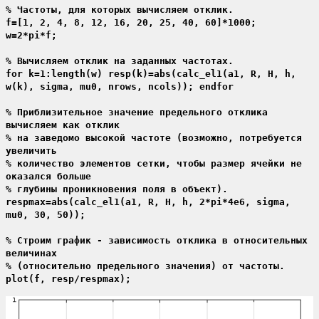
% Частоты, для которых вычисляем отклик.
f=[1, 2, 4, 8, 12, 16, 20, 25, 40, 60]*1000;
w=2*pi*f;
% Вычисляем отклик на заданных частотах.
for k=1:length(w) resp(k)=abs(calc_el1(a1, R, H, h,
w(k), sigma, mu0, nrows, ncols)); endfor
% Приблизительное значение предельного отклика
вычисляем как отклик
% на заведомо высокой частоте (возможно, потребуется
увеличить
% количество элементов сетки, чтобы размер ячейки не
оказался больше
% глубины проникновения поля в объект).
respmax=abs(calc_el1(a1, R, H, h, 2*pi*4e6, sigma,
mu0, 30, 50));
% Строим график - зависимость отклика в относительных
величинах
% (относительно предельного значения) от частоты.
plot(f, resp/respmax);