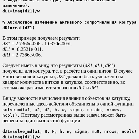
изменение).
dL1=imag(dZ1)/w
% Абсолютное изменение активного сопротивления контура
dR1=real(dZ1)
В этом примере получаем результат:
dZ1
= 2.7366e-006 - 1.0370e-005i,
dL1
= -8.2521e-011,
dR1
= 2.7366e-006.
Следует иметь в виду, что результаты (
dZ1, dL1, dR1
)
получены для контура, т.е. в расчёте на один виток. В случае
многовитковой катушки,
dZ1
должно быть умножено на
квадрат количества витков в катушке, соответственно, во
столько же раз изменятся значения
dL1
и
dR1
.
Ввиду важности вычисления влияния объектов на катушку,
перечисленные здесь действия объединены в одной функции
solve_md(a1, a2, d2, h, w, sigma, mu_abs, nrows,
Поэтому рассмотренная выше задача может быть
ncols).
решена за один вызов этой функции:
dZ1=solve_md(a1, R, H, h, w, sigma, mu0, nrows, ncols)
dL1=imag(dZ1)/w