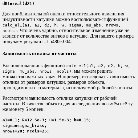
dR1=real(dZ1)
Для приблизительной оценки относительного изменения
индуктивности катушки можно воспользоваться функцией
calc_el1(a1, a2, d2, h, w, sigma, mu_abs, nrows,
. Что очень удобно, относительное изменение уже не
ncols)
зависит от количества витков в катушке. Для нашего примера
получаем результат -1.5480e-004.
Зависимость отклика от частоты
Воспользовавшись функцией
calc_el1(a1, a2, d2, h, w,
, мы можем решить
sigma, mu_abs, nrows, ncols)
множество важных задач. Например, исследовать зависимость
отклика от размеров катушки, размеров объекта,
проводимости его материала, используемой рабочей частоты.
Рассмотрим зависимость отклика катушки от рабочей
частоты. В качестве объекта для исследования возьмём всё ту
же монету 5 копеек.
a1=0.1; R=12.5e-3; H=1.5e-3; h=0.15;
sigma=sigma_brass;
nrows=20; ncols=25;