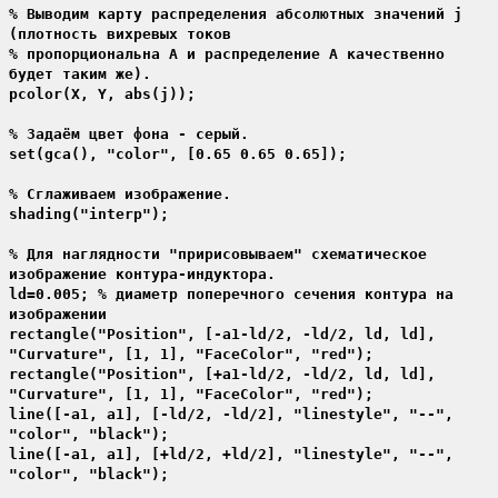
% Выводим карту распределения абсолютных значений j
(плотность вихревых токов
% пропорциональна A и распределение A качественно
будет таким же).
pcolor(X, Y, abs(j));
% Задаём цвет фона - серый.
set(gca(), "color", [0.65 0.65 0.65]);
% Сглаживаем изображение.
shading("interp");
% Для наглядности "пририсовываем" схематическое
изображение контура-индуктора.
ld=0.005; % диаметр поперечного сечения контура на
изображении
rectangle("Position", [-a1-ld/2, -ld/2, ld, ld],
"Curvature", [1, 1], "FaceColor", "red");
rectangle("Position", [+a1-ld/2, -ld/2, ld, ld],
"Curvature", [1, 1], "FaceColor", "red");
line([-a1, a1], [-ld/2, -ld/2], "linestyle", "--",
"color", "black");
line([-a1, a1], [+ld/2, +ld/2], "linestyle", "--",
"color", "black");